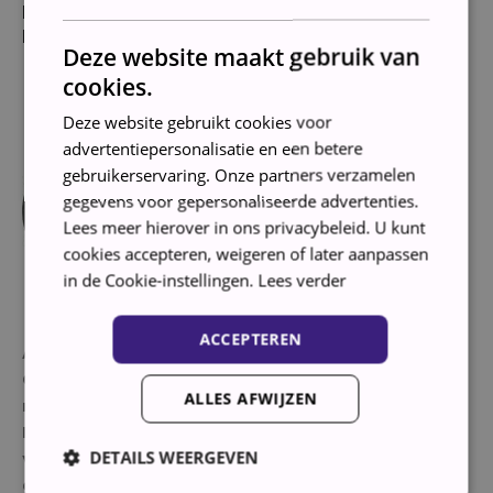
Perilex kabel meeleveren voor 15 euro extra. U
heeft de onderstaande kabel ervoor nodig.
Deze website maakt gebruik van
cookies.
Deze website gebruikt cookies voor
advertentiepersonalisatie en een betere
gebruikerservaring. Onze partners verzamelen
gegevens voor gepersonaliseerde advertenties.
Lees meer hierover in ons privacybeleid. U kunt
cookies accepteren, weigeren of later aanpassen
in de Cookie-instellingen.
Lees verder
ACCEPTEREN
Aansluiten
Om dit keramische fornuis correct aan te sluiten
ALLES AFWIJZEN
moet je beschikken over een 2 of 3-fase aansluiting.
Dat is dus niet de standaard aansluiting van 220
DETAILS WEERGEVEN
volt. Wij kunnen dit fornuis voor je aansluiten. De
aansluitkosten zijn 35 euro zonder kabel.