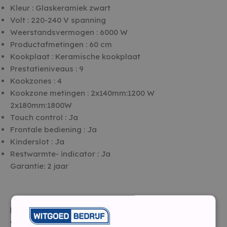
Kleur : Glaskeramiek zwart
Volt : 220-240 V spanning
Weerstandsvermogen : 6000 W
Productafmetingen : 60 cm
Kookplaat : Keramische kookplaat
Prestatieniveaus : 9
Kookzones : 4
Kookzone metingen : 2x140mm:1200 W
2x180mm:1800W
Touch control : Ja
Frontale bediening : Ja
Kinderslot : Ja
Restwarmte- indicator : Ja
Garantie: 2 jaar
Let op: Er wordt standaard geen kabel bij
geleverd door de fabrikant, wij kunnen wel een