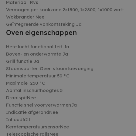
Materiaal Rvs
beveilig
op basis
Vermogen per kookzone 2×1800, 1×2800, 1×1000 watt
adres va
Wokbrander Nee
te omzei
essentie
Geïntegreerde vonkontsteking Ja
onderst
veilighe
Oven eigenschappen
website 
het bied
bescher
Hete lucht functionaliteit Ja
kwaadaa
bezoeker
Boven- en onderwarmte Ja
Grill functie Ja
Stoomsoorten Geen stoomtoevoeging
Minimale temperatuur 50 °C
AANBIEDER /
NAAM
VERVALD
Maximale 250 °C
AANBIEDER /
DOMEIN
NAAM
VERVALDATUM
OMSCHRIJ
DOMEIN
Aantal inschuifhoogtes 5
woodmart_recently_viewed_products
welcomebaby.sk
1 wee
witgoedbedrijf.nl
DraaispitNee
_ga
1 jaar 1 maand
Deze cooki
Google LLC
AANBIEDER /
NAAM
VERVALDATUM
OMSCHRIJVING
gekoppeld
.witgoedbedrijf.nl
DOMEIN
Functie snel voorverwarmenJa
Universal A
een belangr
Indicatie afgerondNee
IDE
1 jaar
Deze cookie
Google LLC
van de me
wordt ingesteld
.doubleclick.net
gebruikte 
Inhoud62 l
door
van Google
Doubleclick en
KerntemperatuursensorNee
wordt gebr
voert informatie
unieke geb
uit over hoe de
Telescopische railsNee
ondersche