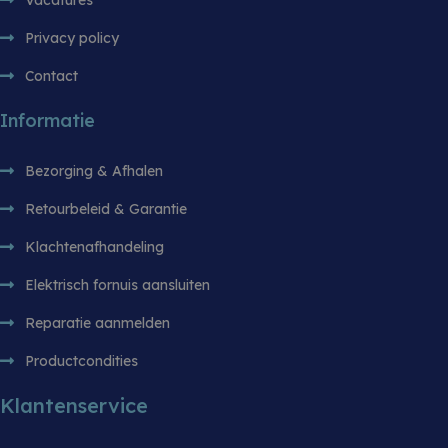
Vacatures
analyseren
gebruikers
website te 
Privacy policy
sbjs_session
.witgoedbedrijf.nl
29 minuten 55
Deze cooki
Contact
seconden
gebruikt o
gebruikersa
sessies te
Informatie
prestaties 
bruikbaarh
website te 
zodat u ku
Bezorging & Afhalen
hoe bezoe
met de web
Retourbeleid & Garantie
Klachtenafhandeling
Elektrisch fornuis aansluiten
Reparatie aanmelden
Productcondities
Klantenservice