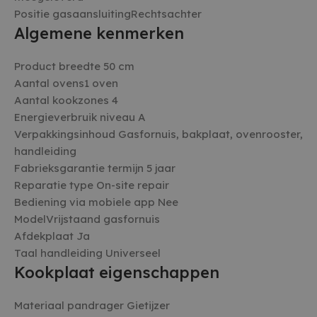
van de website mogelijk, zoals gebruikersaanmelding en
Positie gasaansluitingRechtsachter
accountbeheer. De website kan niet goed worden gebruikt
zonder de strikt noodzakelijke cookies.
Algemene kenmerken
AANBIEDER /
NAAM
VERVALDATUM
OMSCHR
DOMEIN
Product breedte 50 cm
_GRECAPTCHA
5 maanden 4
Google 
Google LLC
Aantal ovens1 oven
weken
plaatst 
www.google.com
noodzake
Aantal kookzones 4
(_GRECA
Energieverbruik niveau A
wanneer
uitgevoe
Verpakkingsinhoud Gasfornuis, bakplaat, ovenrooster,
op de ri
handleiding
CookieScriptConsent
4 weken 2
Deze co
CookieScript
Fabrieksgarantie termijn 5 jaar
dagen
gebruikt
witgoedbedrijf.nl
Cookie-S
Reparatie type On-site repair
service 
cookiev
Bediening via mobiele app Nee
bezoeker
onthoud
ModelVrijstaand gasfornuis
banner 
Afdekplaat Ja
Script.c
noodzake
Google Privacy Policy
Taal handleiding Universeel
te werke
Kookplaat eigenschappen
cf_clearance
1 jaar
Deze co
Cloudflare, Inc.
gebruikt
.witgoedbedrijf.nl
CloudFla
Materiaal pandrager Gietijzer
vertrou
te identi