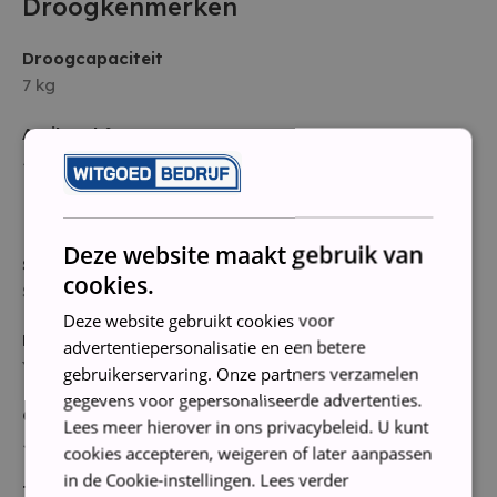
Droogkenmerken
Droogcapaciteit
7 kg
Antikreukfase
Ja
Instellingen en functies
Deze website maakt gebruik van
Slimme functies
cookies.
Startuitstel
Deze website gebruikt cookies voor
Resttijdindicatie
advertentiepersonalisatie en een betere
Y
gebruikerservaring. Onze partners verzamelen
gegevens voor gepersonaliseerde advertenties.
Geluidssignaal
Lees meer hierover in ons privacybeleid. U kunt
Ja
cookies accepteren, weigeren of later aanpassen
in de Cookie-instellingen.
Lees verder
Trommelverlichting