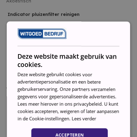
Akoestisch
Indicator pluizenfilter reinigen
Vochtigheidssensor
Antikreukfase
Kleding beschermende trommel
Deze website maakt gebruik van
cookies.
Trommelverlichting
Deze website gebruikt cookies voor
Draairichting trommel
advertentiepersonalisatie en een betere
Wisselend
gebruikerservaring. Onze partners verzamelen
gegevens voor gepersonaliseerde advertenties.
Kinderbeveiliging
Lees meer hierover in ons privacybeleid. U kunt
cookies accepteren, weigeren of later aanpassen
Stoomfunctie
in de Cookie-instellingen.
Lees verder
Bediening via app
ACCEPTEREN