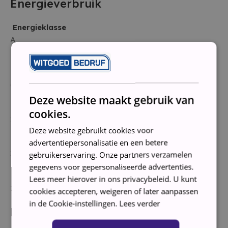
Energieverbruik
Energieklasse
A
Energiebesparing over levensduur
640 euro
Deze website maakt gebruik van
Energieverbruik katoen kastdroog
cookies.
2,65 kWh
Deze website gebruikt cookies voor
Energieverbruik per jaar
advertentiepersonalisatie en een betere
308 kWh
gebruikerservaring. Onze partners verzamelen
gegevens voor gepersonaliseerde advertenties.
Energiekosten per jaar
Lees meer hierover in ons privacybeleid. U kunt
70,84 euro
cookies accepteren, weigeren of later aanpassen
in de Cookie-instellingen.
Lees verder
Materiaal kwaliteit