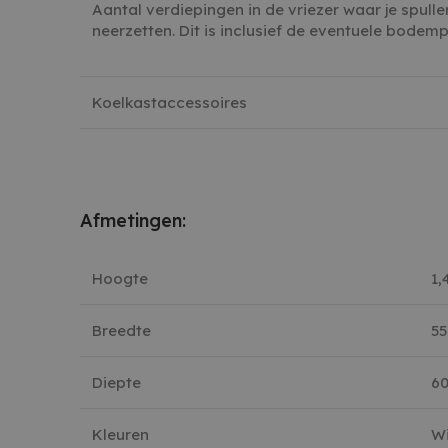
Aantal verdiepingen in de vriezer waar je spulle
neerzetten. Dit is inclusief de eventuele bodemp
Strikt noodzakelijke coo
website kan niet goed wo
Koelkastaccessoires
NAAM
_GRECAPTCHA
CookieScriptConsent
Afmetingen:
cf_clearance
Hoogte
1
Google Pr
Breedte
5
NAAM
Diepte
6
A
NAAM
AANBIEDE
D
NAAM
woodmart_recently_vi
DOMEIN
_ga
G
Kleuren
Wi
.w
IDE
Google L