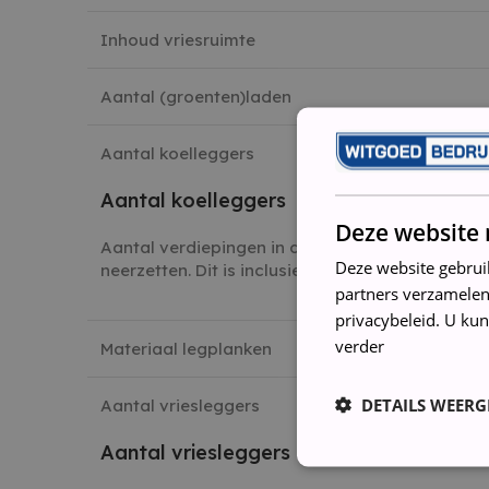
Inhoud vriesruimte
Aantal (groenten)laden
Aantal koelleggers
Aantal koelleggers
Deze website 
Aantal verdiepingen in de koelkast waar je spul
Deze website gebrui
neerzetten. Dit is inclusief de eventuele bodemp
partners verzamelen
privacybeleid. U kun
verder
Materiaal legplanken
DETAILS WEERG
Aantal vriesleggers
Aantal vriesleggers