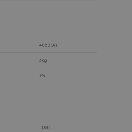
40dB(A)
3kg
19u
184l