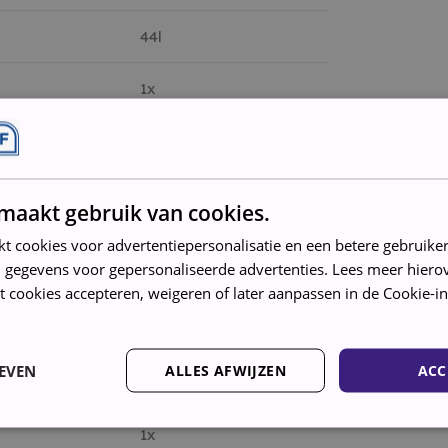
44l
1x
4x
maakt gebruik van cookies.
len kan
kt cookies voor advertentiepersonalisatie en een betere gebruike
laat.
 gegevens voor gepersonaliseerde advertenties. Lees meer hierov
t cookies accepteren, weigeren of later aanpassen in de Cookie-in
Gehard/veiligheidsglas
EVEN
ALLES AFWIJZEN
ACC
1x