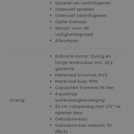
van de website mogelijk, zoals gebruikersaanmelding en
Spoelen en centrifugeren
accountbeheer. De website kan niet goed worden gebruikt
Intensief spoelen
zonder de strikt noodzakelijke cookies.
Intensief centrifugeren
AANBIEDER /
NAAM
Optie Snelwas
VERVALDATUM
OMSCHR
DOMEIN
Sensor voor de
_GRECAPTCHA
5 maanden 4
Google 
Google LLC
vuiligheidsgraad
weken
plaatst 
www.google.com
Afpompen
noodzake
(_GRECA
wanneer
uitgevoe
Robuste motor: Zuinig en
op de ri
lange levensduur incl. 10 jr
CookieScriptConsent
4 weken 2
Deze co
CookieScript
garantie
dagen
gebruikt
witgoedbedrijf.nl
Materiaal trommel: RVS
Cookie-S
service 
Materiaal kuip: PPN
cookiev
Capaciteit trommel 55 liter
bezoeker
onthoud
AquaStop
banner 
Overig
waterslangbeveiliging
Script.c
noodzake
Google Privacy Policy
35 cm vulopening met 172° te
te werke
openen deur
cf_clearance
1 jaar
Deze co
Cloudflare, Inc.
Geluidsniveau:
gebruikt
.witgoedbedrijf.nl
Geluidsniveau wassen: 53
CloudFla
vertrou
dB(A)
te identi