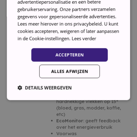
advertentiepersonalisatie en een betere
SoftMove
: aangepaste
gebruikerservaring. Onze partners verzamelen
trommelbewegingen voor elk
gegevens voor gepersonaliseerde advertenties.
wasprogramma
Lees meer hierover in ons privacybeleid. U kunt
Whirlpool Supreme Care
: De
Bediening
cookies accepteren, weigeren of later aanpassen
beste zorg voor uw kleding
Extra opties:
in de Cookie-instellingen.
Lees verder
FreshCare
: houdt de kleding
fris door ze zachtjes rond te
ACCEPTEREN
draaien na het einde van het
programma.
Wasmiddeldoseeradvies
ALLES AFWIJZEN
Optie Colours 15″ Plus
:
beschermtuw kleuren beter
DETAILS WEERGEVEN
dan ooit
Optie BioStain15°
: verwijdert
hardnekkige vlekken op 15°
(bloed, gras, modder, koffie,
Strikt noodzakelijk
Prestatie
Targeting
etc)
EcoMonitor
: geeft feedback
Functioneel
over het energieverbruik
Strikt noodzakelijke cookies maken de kernfunctionaliteiten
Voorwas