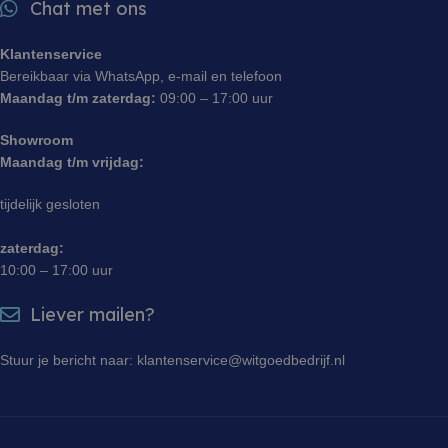
analyseren
Chat met ons
gebruikers
website te 
Klantenservice
sbjs_session
.witgoedbedrijf.nl
29 minuten 55
Deze cooki
seconden
gebruikt o
Bereikbaar via WhatsApp, e-mail en telefoon
gebruikersa
Maandag t/m zaterdag:
09:00 – 17:00 uur
sessies te
prestaties 
bruikbaarh
Showroom
website te 
zodat u ku
Maandag t/m vrijdag:
hoe bezoe
met de web
tijdelijk gesloten
zaterdag:
10:00 – 17:00 uur
Liever mailen?
Stuur je bericht naar: klantenservice@witgoedbedrijf.nl