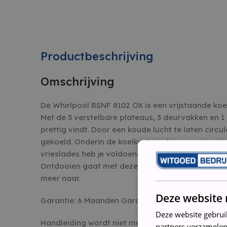
Productbeschrijving
Omschrijving
De Whirlpool BSNF 8102 OX is een vrijstaande koel
Met de 3 verstelbare plateaus, 3 deurvakken en 1 g
prettig vindt. Door een koude lucht te laten circul
gekoeld. Onderin de koelkast vind je een vriesruim
vrieslades heb je voldoende opbergmogelijkhede
Ontdooien gaat met deze Whirlpool koelkast auto
meer naar.
Deze website 
Garantie: 6 Maanden Garantie
Deze website gebrui
Handleiding wordt niet meegeleverd
partners verzamelen