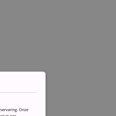
rservaring. Onze
er in ons