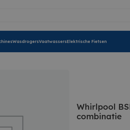
hines
Wasdrogers
Vaatwassers
Elektrische Fietsen
Whirlpool BS
combinatie