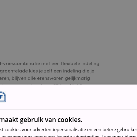
-vriescombinatie met een flexibele indeling.
roentelade kies je zelf een indeling die je
eren, blijven alle etenswaren gelijkmatig
te met een inhoud van 97 liter. Met 3
n voor een weekvoorraad diepvriessnacks.
matisch, dus daar heb jij geen omkijken
maakt gebruik van cookies.
kt cookies voor advertentiepersonalisatie en een betere gebruike
 gegevens voor gepersonaliseerde advertenties. Lees meer hierov