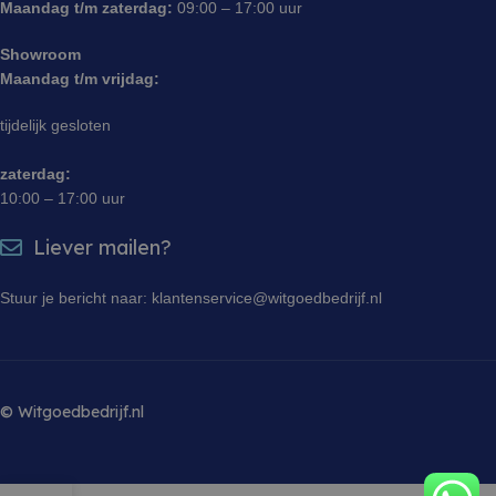
Maandag t/m zaterdag:
09:00 – 17:00 uur
sbjs_session
.witgoedbedrijf.nl
29 minuten 55
Deze cooki
seconden
gebruikt o
gebruikersa
Showroom
sessies te
Maandag t/m vrijdag:
prestaties 
bruikbaarh
website te 
tijdelijk gesloten
zodat u ku
hoe bezoe
met de web
zaterdag:
10:00 – 17:00 uur
Liever mailen?
Stuur je bericht naar: klantenservice@witgoedbedrijf.nl
© Witgoedbedrijf.nl