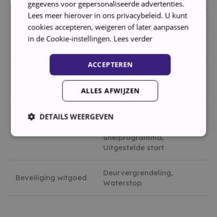
gegevens voor gepersonaliseerde advertenties.
Lees meer hierover in ons privacybeleid. U kunt
Laadtype
Voorlader
cookies accepteren, weigeren of later aanpassen
in de Cookie-instellingen.
Lees verder
Draairichting deur
Links
ACCEPTEREN
Eco, Handwas/wol,
Programma’s
Katoen, Spoelen,
(wasmachine)
ALLES AFWIJZEN
Synthetisch, Wit
DETAILS WEERGEVEN
Antikreuk, Extra spoelen,
Halfprogramma,
Wasmachinefuncties
Snelprogramma,
Uitgestelde start
Strikt noodzakelijk
Prestatie
Targeting
Functioneel
Deurvergrendeling,
Beveiliging witgoed
Waterstop
Strikt noodzakelijke cookies maken de kernfunctionaliteiten
van de website mogelijk, zoals gebruikersaanmelding en
accountbeheer. De website kan niet goed worden gebruikt
zonder de strikt noodzakelijke cookies.