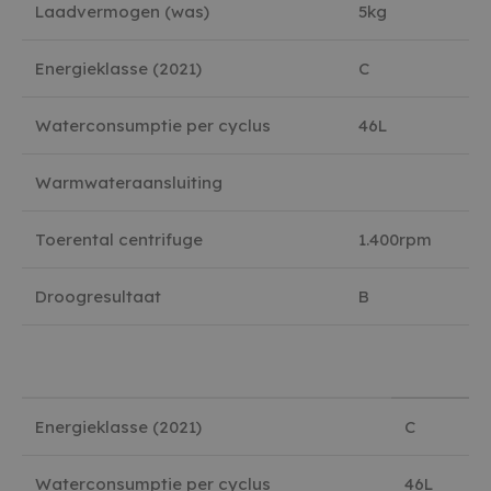
Laadvermogen (was)
5kg
Energieklasse (2021)
C
Waterconsumptie per cyclus
46L
Warmwateraansluiting
Toerental centrifuge
1.400rpm
Droogresultaat
B
Energieklasse (2021)
C
Waterconsumptie per cyclus
46L