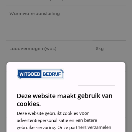
Warmwateraansluiting
Laadvermogen (was)
5kg
Toerental centrifuge
1.400rpm
Droogresultaat
B
Deze website maakt gebruik van
Geluidsniveau wassen
60dB(A)
cookies.
Geluidsniveau centrifugeren
78dB(A)
Deze website gebruikt cookies voor
advertentiepersonalisatie en een betere
gebruikerservaring. Onze partners verzamelen