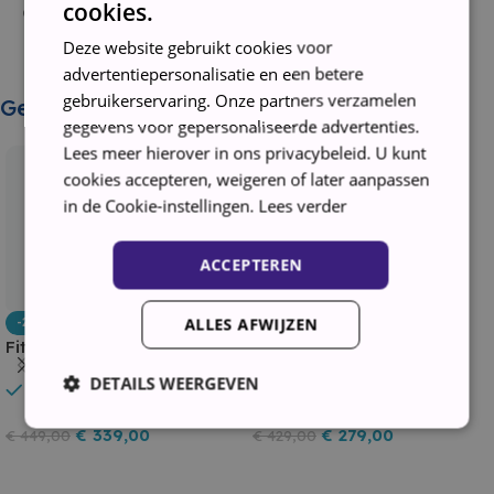
cookies.
Garantie: 3 maanden
Deze website gebruikt cookies voor
advertentiepersonalisatie en een betere
gebruikerservaring. Onze partners verzamelen
Gerelateerde producten
gegevens voor gepersonaliseerde advertenties.
Lees meer hierover in ons privacybeleid. U kunt
cookies accepteren, weigeren of later aanpassen
in de Cookie-instellingen.
Lees verder
ACCEPTEREN
ALLES AFWIJZEN
-24%
-35%
Fitelli KV253INOX1 Koel-
Fitelli KV22502ZW Koel-
vriescombinatie – 180 cm
vriescombinatie , kleur
DETAILS WEERGEVEN
In stock
In stock
Hoog, 253 Liter, No Frost,
zwart ,143 cm hoog
INOX
€
339,00
€
279,00
€
449,00
€
429,00
Toevoegen Aan Winkelwagen
Toevoegen Aan Winkelwagen
Strikt noodzakelijk
Prestatie
Targeting