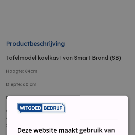
Productbeschrijving
Tafelmodel koelkast van Smart Brand (SB)
Hoogte: 84cm
Diepte: 60 cm
Breedte: 55cm
Conditie: Gebruikt, volledig nagelopen, gereviseerd en
gereinigd
Staat: Tweedehands
Deze website maakt gebruik van