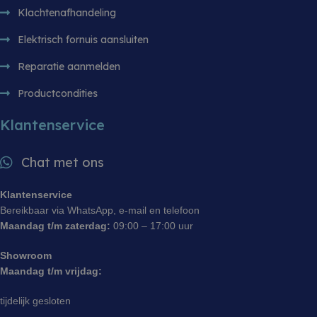
domeinen,
sbjs_udata
.witgoedbedrijf.nl
Sessie
Deze cooki
Klachtenafhandeling
waardoor
gebruikt o
gebruikers
gebruikers
kunnen worden
Elektrisch fornuis aansluiten
gegevens o
gevolgd.
de effectiv
reclameca
Reparatie aanmelden
monitoren 
analyseren
gebruikers
Productcondities
website te 
sbjs_session
.witgoedbedrijf.nl
29 minuten 55
Deze cooki
Klantenservice
seconden
gebruikt o
gebruikersa
sessies te
Chat met ons
prestaties 
bruikbaarh
website te 
zodat u ku
Klantenservice
hoe bezoe
Bereikbaar via WhatsApp, e-mail en telefoon
met de web
Maandag t/m zaterdag:
09:00 – 17:00 uur
Showroom
Maandag t/m vrijdag:
tijdelijk gesloten