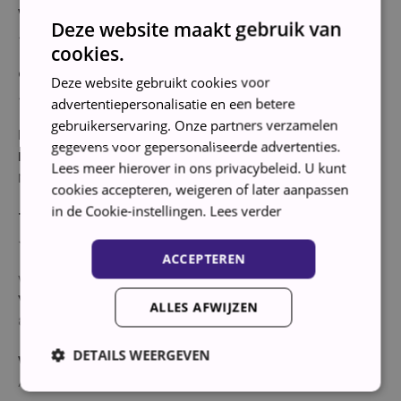
Waterbeveiliging
Deze website maakt gebruik van
Ja
cookies.
Geschikt voor onderbouw
Deze website gebruikt cookies voor
Ja
advertentiepersonalisatie en een betere
gebruikerservaring. Onze partners verzamelen
bediening
gegevens voor gepersonaliseerde advertenties.
Bedieningspaneel
Lees meer hierover in ons privacybeleid. U kunt
Nederlands
cookies accepteren, weigeren of later aanpassen
in de Cookie-instellingen.
Lees verder
Timer (uitgestelde start)
Ja
ACCEPTEREN
wassen
Vulgewicht
ALLES AFWIJZEN
8 kg
DETAILS WEERGEVEN
Wasresultaat
A