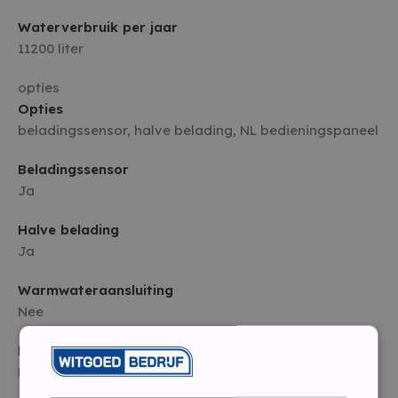
Waterverbruik per jaar
11200 liter
opties
Opties
beladingssensor, halve belading, NL bedieningspaneel
Beladingssensor
Ja
Halve belading
Ja
Warmwateraansluiting
Nee
Non-stop was-droog programma
Nee