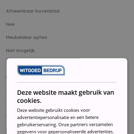
Afneembaar bovenblad
Nee
Meubeldeur opties
Niet mogelijk
Verstelbare sokkel
Horizontaal en verticaal
Aantal programma’s
Deze website maakt gebruik van
cookies.
Auto, eco, snel, voorspoelen
Deze website gebruikt cookies voor
Extra functionele opties
advertentiepersonalisatie en een betere
gebruikerservaring. Onze partners verzamelen
halve belading, HygienePlus, IntensiveZone,
gegevens voor gepersonaliseerde advertenties.