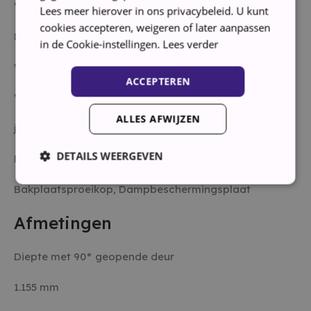
VarioSpeedPlus
Lees meer hierover in ons privacybeleid. U kunt
cookies accepteren, weigeren of later aanpassen
Droogtechniek
in de Cookie-instellingen.
Lees verder
Warmtewisselaar
ACCEPTEREN
VarioLade voor bestek
ALLES AFWIJZEN
ja
DETAILS WEERGEVEN
Meegeleverde toebehoren 2
Bakplaatsproeikop, Dampbeschermingsplaat
Strikt noodzakelijk
Prestatie
Targeting
Afmetingen
Functioneel
Diepte met 90° geopende deur
Strikt noodzakelijke cookies maken de kernfunctionaliteiten
van de website mogelijk, zoals gebruikersaanmelding en
accountbeheer. De website kan niet goed worden gebruikt
1.155 mm
zonder de strikt noodzakelijke cookies.