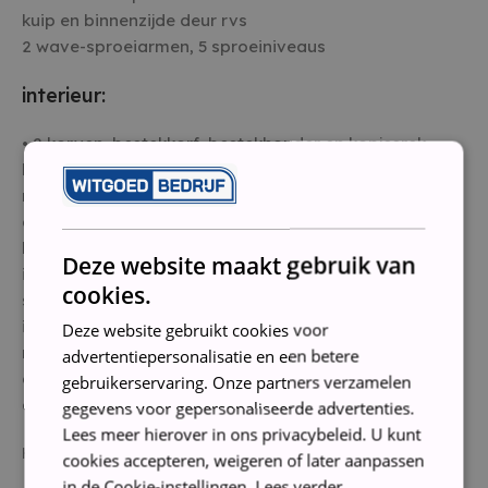
kuip en binnenzijde deur rvs
2 wave-sproeiarmen, 5 sproeiniveaus
interieur:
• 2 korven, bestekkorf, bestekhouder en kopjesrek
bovenkorf in hoogte verstelbare bovenkorf
neerklapb.bordenh. (2x onder)
doseerbakje: ecodoseerbakje met schuifdeksel
klok voor electronisch voorprogr. (3-6-9 u.)
Deze website maakt gebruik van
indicatie programma-einde op display
cookies.
signaal programma-einde
indicatie zout/glansspoel: elektr. indicatie zout- en
Deze website gebruikt cookies voor
naspoelmiddelvoorraad
advertentiepersonalisatie en een betere
aquastop: stroomloze aquaStopbeveiliging
gebruikerservaring. Onze partners verzamelen
aansluitwaarde 2,30 kW
gegevens voor gepersonaliseerde advertenties.
Lees meer hierover in ons privacybeleid. U kunt
Handleiding wordt niet standaard meegeleverd
cookies accepteren, weigeren of later aanpassen
in de Cookie-instellingen.
Lees verder