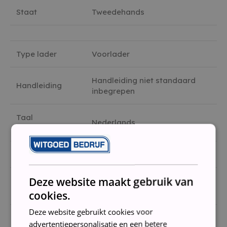
Staat
Tweedehands
Type lader
Voorlader
Handleiding niet standaard
Handleiding
inbegrepen
Taal
Nederlands
bedieningpaneel
Energieklasse
B
Deze website maakt gebruik van
Uitgestelde
Ja
start
cookies.
Deze website gebruikt cookies voor
Resttijd indicatie
Ja
advertentiepersonalisatie en een betere