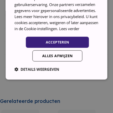
gebruikerservaring. Onze partners verzamelen
Hoogte
85 cm
gegevens voor gepersonaliseerde advertenties.
Lees meer hierover in ons privacybeleid. U kunt
Breedte
60 cm
cookies accepteren, weigeren of later aanpassen
in de Cookie-instellingen.
Lees verder
Diepte
60 cm
ACCEPTEREN
Garantie
3 maanden
ALLES AFWIJZEN
Plaatsing
Vrijstaand
DETAILS WEERGEVEN
Strikt noodzakelijk
Prestatie
Targeting
Functioneel
Gerelateerde producten
Strikt noodzakelijke cookies maken de kernfunctionaliteiten
van de website mogelijk, zoals gebruikersaanmelding en