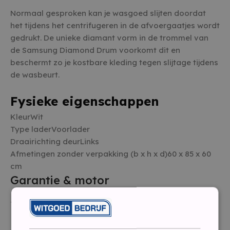
Normaal gesproken kan je wasgoed slijten doordat
het tijdens het centrifugeren in de afvoergaatjes wordt
gedrukt. De unieke diamant vorm in de trommel van
de Samsung Diamond Drum voorkomt dit en
beschermt zo je kostbare kleding tegen slijtage tijdens
de wasbeurt.
Fysieke eigenschappen
KleurWit
Type laderVoorlader
Draairichting deurLinks
Afmetingen zonder verpakking (b x h x d)60 x 85 x 60
cm
Garantie & motor
Type motorKoolborstelloze motor
Energie- en waterverbruik