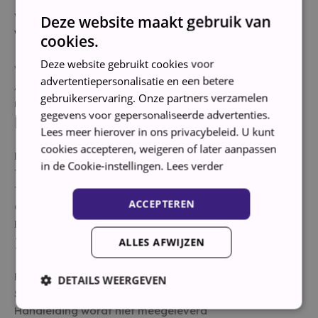
Warmwateraansluiting Nee
Deze website maakt gebruik van
Waskenmerken
cookies.
Deze website gebruikt cookies voor
Wascapaciteit8 kg
advertentiepersonalisatie en een betere
Algemene wasprogramma’sWol | Korte was ( /- 60
gebruikerservaring. Onze partners verzamelen
min)
gegevens voor gepersonaliseerde advertenties.
Droogkenmerken
Lees meer hierover in ons privacybeleid. U kunt
cookies accepteren, weigeren of later aanpassen
Droogresultaat Klasse A
in de Cookie-instellingen.
Lees verder
Toerental centrifuge 1400 tpm
Toerental instelbaarJa
ACCEPTEREN
Geluidsniveau centrifugeren 68 dB
Balanssysteem Ja
Instellingen en functies
ALLES AFWIJZEN
ResttijdindicatieJa
DETAILS WEERGEVEN
Slimme functiesStartuitstel
Handleiding wordt niet meegeleverd