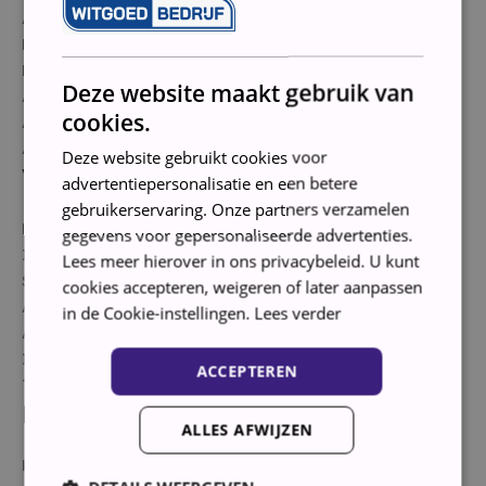
Aantal plateaus 4
Materiaal plateausGehard glas
Flessenrek Ja
Deze website maakt gebruik van
Aantal groenteladen 3
cookies.
Aantal compressoren 1
Antibacteriasysteem Ja
Deze website gebruikt cookies voor
Vrieskenmerken
advertentiepersonalisatie en een betere
gebruikerservaring. Onze partners verzamelen
Plaats vriesruimte Links
gegevens voor gepersonaliseerde advertenties.
Inhoud vriesruimte 217 liter
Lees meer hierover in ons privacybeleid. U kunt
Steraanduiding4 sterren
cookies accepteren, weigeren of later aanpassen
Aantal vriesvakken4
in de Cookie-instellingen.
Lees verder
Afzonderlijk regelbare vriesruimte Ja
Invriesvermogen 0,5 kg per dag
ACCEPTEREN
Type ontdooifunctieN
Fysieke kenmerken
ALLES AFWIJZEN
KleurZilver