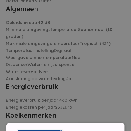
Netto inhoud610 liter
Algemeen
Geluidsniveau 42 dB
Minimale omgevingstemperatuurSubnormaal (10
graden)
Maximale omgevingstemperatuurTropisch (43°)
TemperatuurinstellingDigitaal
Weergave binnentemperatuurNee
DispenserWater- en ijsdispenser
WaterreservoirNee
Aansluiting op waterleidingJa
Energieverbruik
Energieverbruik per jaar 460 kWh
Energiekosten per jaar253Euro
Koelkenmerken
Inhoud koelruimte 420 liter