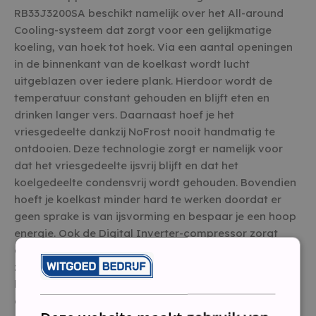
RB33J3200SA beschikt namelijk over het All-around
Cooling-systeem dat zorgt voor een gelijkmatige
koeling, van hoek tot hoek. Via een aantal openingen
in de binnenkant van de koelkast wordt lucht
uitgeblazen over iedere plank. Hierdoor wordt de
temperatuur constant gehouden en blijft eten en
drinken langer vers. Daarnaast hoef je het
vriesgedeelte dankzij NoFrost nooit handmatig te
ontdooien. Deze technologie zorgt er namelijk voor
dat het vriesgedeelte ijsvrij blijft en dat het
koelgedeelte condensvrij wordt gehouden. Bovendien
hoeft je koelkast minder hard te werken doordat er
geen sprake is van ijsvorming en bespaar je een hoop
energie. Ook de Digital Inverter-compressor zorgt
ervoor dat je energie bespaart. De compressor past
zijn vermogen namelijk aan op wat je in de koelkast
hebt liggen. Hierdoor maakt de compressor minder
geluid en gaat hij langer mee.