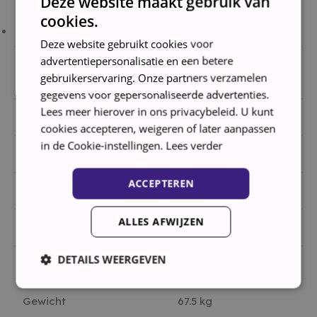
Deze website maakt gebruik van
ALGEMENE
cookies.
EIGENSCHAPPEN
Deze website gebruikt cookies voor
advertentiepersonalisatie en een betere
59.5 cm x 185 cm x
Afmetingen (B x H x D)
gebruikerservaring. Onze partners verzamelen
66.8 cm
gegevens voor gepersonaliseerde advertenties.
Lees meer hierover in ons privacybeleid. U kunt
Kleur
Zilver
cookies accepteren, weigeren of later aanpassen
in de Cookie-instellingen.
Lees verder
Lengte aansluitkabel
1.5 m
ACCEPTEREN
Breedte
59.5 cm
ALLES AFWIJZEN
Hoogte
185 cm
DETAILS WEERGEVEN
Diepte
66.8 cm
Gewicht
67.5 kg