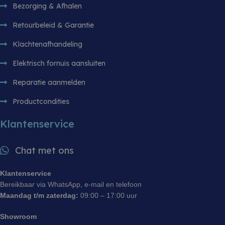
gebruikersa
Bezorging & Afhalen
sessies te
prestaties 
Retourbeleid & Garantie
bruikbaarh
website te 
zodat u ku
Klachtenafhandeling
hoe bezoe
met de web
Elektrisch fornuis aansluiten
Reparatie aanmelden
Productcondities
Klantenservice
Chat met ons
Klantenservice
Bereikbaar via WhatsApp, e-mail en telefoon
Maandag t/m zaterdag:
09:00 – 17:00 uur
Showroom