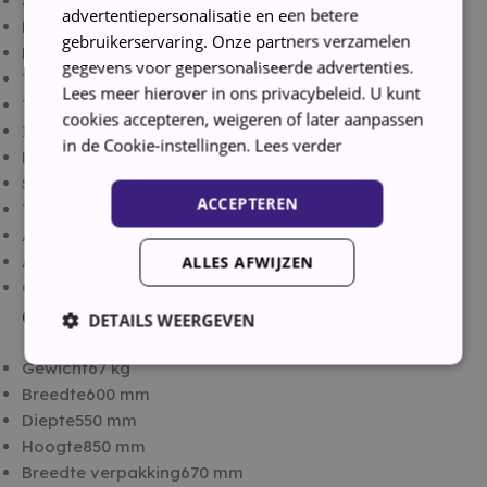
Soort bediening
Draaiknop, Touch
advertentiepersonalisatie en een betere
Deurkleur
Zwart
gebruikerservaring. Onze partners verzamelen
Kinderslot
gegevens voor gepersonaliseerde advertenties.
Trommelinhoud
61 l
Lees meer hierover in ons privacybeleid. U kunt
Type lader
Voorbelading
cookies accepteren, weigeren of later aanpassen
Inverter technologie
in de Cookie-instellingen.
Lees verder
Deur openingshoek
125°
Smartphone ondersteuning op afstand
ACCEPTEREN
Type motor
Digitale omvormer
Aan-/uitknop
Apparaatplaatsing
Vrijstaand
ALLES AFWIJZEN
Geschikt voor paneelaanpassing
Gewicht en omvang
DETAILS WEERGEVEN
Gewicht
67 kg
Breedte
600 mm
Strikt noodzakelijk
Prestatie
Targeting
Diepte
550 mm
Functioneel
Hoogte
850 mm
Breedte verpakking
670 mm
Strikt noodzakelijke cookies maken de kernfunctionaliteiten