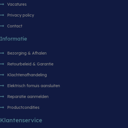
analyseren
Vacatures
gebruikers
website te 
Privacy policy
sbjs_session
.witgoedbedrijf.nl
29 minuten 55
Deze cooki
seconden
gebruikt o
Contact
gebruikersa
sessies te
prestaties 
Informatie
bruikbaarh
website te 
zodat u ku
hoe bezoe
Bezorging & Afhalen
met de web
Retourbeleid & Garantie
Klachtenafhandeling
Elektrisch fornuis aansluiten
Reparatie aanmelden
Productcondities
Klantenservice