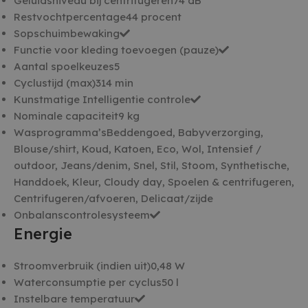
Geluidsniveau bij centrifugeren
74 dB
te identi
beveilig
Restvochtpercentage
44 procent
op basis
Sopschuimbewaking
adres va
te omzei
Functie voor kleding toevoegen (pauze)
essentie
onderst
Aantal spoelkeuzes
5
veilighe
website 
Cyclustijd (max)
314 min
het bied
Kunstmatige Intelligentie controle
bescher
kwaadaa
Nominale capaciteit
9 kg
bezoeker
Wasprogramma’s
Beddengoed, Babyverzorging,
Blouse/shirt, Koud, Katoen, Eco, Wol, Intensief /
outdoor, Jeans/denim, Snel, Stil, Stoom, Synthetische,
Handdoek, Kleur, Cloudy day, Spoelen & centrifugeren,
AANBIEDER /
NAAM
VERVALD
AANBIEDER /
DOMEIN
Centrifugeren/afvoeren, Delicaat/zijde
NAAM
VERVALDATUM
OMSCHRIJ
DOMEIN
Onbalanscontrolesysteem
woodmart_recently_viewed_products
welcomebaby.sk
1 wee
witgoedbedrijf.nl
_ga
1 jaar 1 maand
Deze cooki
Google LLC
AANBIEDER /
Energie
NAAM
VERVALDATUM
OMSCHRIJVING
gekoppeld
.witgoedbedrijf.nl
DOMEIN
Universal A
een belangr
IDE
1 jaar
Deze cookie
Google LLC
van de me
Stroomverbruik (indien uit)
0,48 W
wordt ingesteld
.doubleclick.net
gebruikte 
door
Waterconsumptie per cyclus
50 l
van Google
Doubleclick en
wordt gebr
voert informatie
Instelbare temperatuur
unieke geb
uit over hoe de