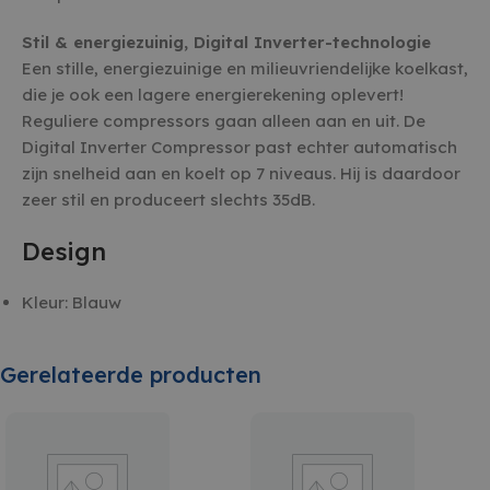
AANBIEDER /
NAAM
VERVALDATUM
OMSCHR
Stil & energiezuinig, Digital Inverter-technologie
DOMEIN
Een stille, energiezuinige en milieuvriendelijke koelkast,
_GRECAPTCHA
5 maanden 4
Google 
Google LLC
weken
plaatst 
www.google.com
die je ook een lagere energierekening oplevert!
noodzake
Reguliere compressors gaan alleen aan en uit. De
(_GRECA
wanneer
Digital Inverter Compressor past echter automatisch
uitgevoe
op de ri
zijn snelheid aan en koelt op 7 niveaus. Hij is daardoor
CookieScriptConsent
4 weken 2
Deze co
zeer stil en produceert slechts 35dB.
CookieScript
dagen
gebruikt
witgoedbedrijf.nl
Cookie-S
service 
Design
cookiev
bezoeker
onthoud
Kleur
: Blauw
banner 
Script.c
noodzake
Google Privacy Policy
te werke
Gerelateerde producten
cf_clearance
1 jaar
Deze co
Cloudflare, Inc.
gebruikt
.witgoedbedrijf.nl
CloudFla
vertrou
te identi
beveilig
op basis
adres va