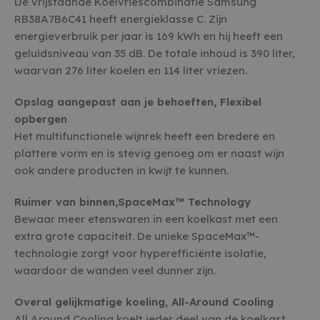
De vrijstaande Koelvriescombinatie Samsung
RB38A7B6C41 heeft energieklasse C. Zijn
energieverbruik per jaar is 169 kWh en hij heeft een
geluidsniveau van 35 dB. De totale inhoud is 390 liter,
waarvan 276 liter koelen en 114 liter vriezen.
Opslag aangepast aan je behoeften, Flexibel
opbergen
Het multifunctionele wijnrek heeft een bredere en
plattere vorm en is stevig genoeg om er naast wijn
ook andere producten in kwijt te kunnen.
Ruimer van binnen,SpaceMax™ Technology
Bewaar meer etenswaren in een koelkast met een
extra grote capaciteit. De unieke SpaceMax™-
technologie zorgt voor hyperefficiënte isolatie,
waardoor de wanden veel dunner zijn.
Overal gelijkmatige koeling, All-Around Cooling
All Around Cooling koelt ieder deel van de koelkast