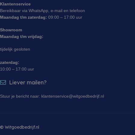
website te 
Klantenservice
Bereikbaar via WhatsApp, e-mail en telefoon
sbjs_session
.witgoedbedrijf.nl
29 minuten 55
Deze cooki
seconden
gebruikt o
Maandag t/m zaterdag:
09:00 – 17:00 uur
gebruikersa
sessies te
prestaties 
Showroom
bruikbaarh
Maandag t/m vrijdag:
website te 
zodat u ku
hoe bezoe
tijdelijk gesloten
met de web
zaterdag:
10:00 – 17:00 uur
Liever mailen?
Stuur je bericht naar: klantenservice@witgoedbedrijf.nl
© Witgoedbedrijf.nl