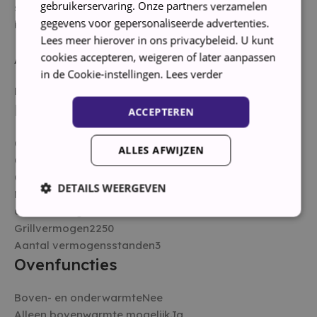
gebruikerservaring. Onze partners verzamelen
smaak – van sperziebonen tot zilvervliesrijst, en van
gegevens voor gepersonaliseerde advertenties.
kipfilet tot zalmfilet.
Lees meer hierover in ons privacybeleid. U kunt
Afmetingen & inhoud
cookies accepteren, weigeren of later aanpassen
in de Cookie-instellingen.
Lees verder
Diameter draaiplateau38 cm
Magnetronfuncties
ACCEPTEREN
Ontdooi functionaliteitJa
ALLES AFWIJZEN
Grill functieJa
Combinatie magnetron grillJa
DETAILS WEERGEVEN
Magnetronvermogen900 W
Ovenvermogen2600
Grillvermogen2250
Aantal vermogensstanden3
Strikt noodzakelijk
Prestatie
Targeting
Ovenfuncties
Functioneel
Strikt noodzakelijke cookies maken de kernfunctionaliteiten
Boven- en onderwarmteNee
van de website mogelijk, zoals gebruikersaanmelding en
Alleen bovenwarmte mogelijkJa
accountbeheer. De website kan niet goed worden gebruikt