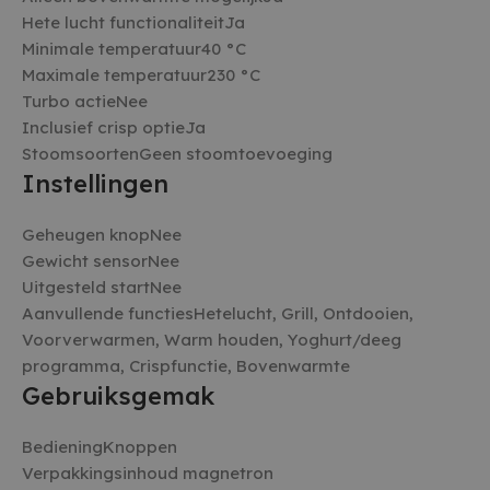
zonder de strikt noodzakelijke cookies.
Hete lucht functionaliteitJa
AANBIEDER /
Minimale temperatuur40 °C
NAAM
VERVALDATUM
OMSCHR
DOMEIN
Maximale temperatuur230 °C
_GRECAPTCHA
5 maanden 4
Google 
Google LLC
Turbo actieNee
weken
plaatst 
www.google.com
Inclusief crisp optieJa
noodzake
(_GRECA
StoomsoortenGeen stoomtoevoeging
wanneer
uitgevoe
Instellingen
op de ri
CookieScriptConsent
4 weken 2
Deze co
CookieScript
Geheugen knopNee
dagen
gebruikt
witgoedbedrijf.nl
Cookie-S
Gewicht sensorNee
service 
cookiev
Uitgesteld startNee
bezoeker
onthoud
Aanvullende functiesHetelucht, Grill, Ontdooien,
banner 
Voorverwarmen, Warm houden, Yoghurt/deeg
Script.c
noodzake
Google Privacy Policy
programma, Crispfunctie, Bovenwarmte
te werke
Gebruiksgemak
cf_clearance
1 jaar
Deze co
Cloudflare, Inc.
gebruikt
.witgoedbedrijf.nl
CloudFla
BedieningKnoppen
vertrou
te identi
Verpakkingsinhoud magnetron
beveilig