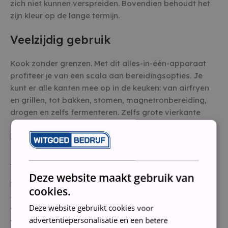
zich niet kunnen verspreiden. Bovendien behoudt het
zijn kleur op de lange termijn.
Veelzijdig gebruik
Kook zonder grenzen. Met dit alles-in-één-apparaat
profiteer je van een scala aan bereidingsopties. Je
kunt er alle kanten mee op in de keuken: van airfryen
en grillen, tot bakken, stomen, magnetronbereiding,
drogen en zelfs fermenteren. Zelfs grote vierkante
ovenschalen voor bijvoorbeeld een lasagne kun je
kwijt dankzij het uitschakelbare draaiplateau.
Automatische bereiding
Deze website maakt gebruik van
Bereid in een handomdraai heerlijke zelfgemaakte
cookies.
gerechten met verse ingrediënten. Kies simpelweg een
Deze website gebruikt cookies voor
van de voorgeprogrammeerde bereidingsinstellingen
advertentiepersonalisatie en een betere
voor een perfecte maaltijd: gezond, sappig en vol