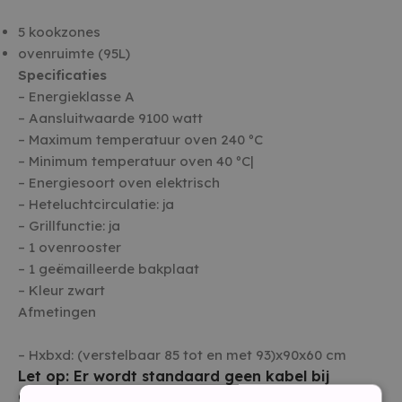
5 kookzones
ovenruimte (95L)
Specificaties
– Energieklasse A
– Aansluitwaarde 9100 watt
– Maximum temperatuur oven 240 ºC
– Minimum temperatuur oven 40 ºC|
– Energiesoort oven elektrisch
– Heteluchtcirculatie: ja
– Grillfunctie: ja
– 1 ovenrooster
– 1 geëmailleerde bakplaat
– Kleur zwart
Afmetingen
– Hxbxd: (verstelbaar 85 tot en met 93)x90x60 cm
Let op: Er wordt standaard geen kabel bij
geleverd door de fabrikant, wij kunnen wel een