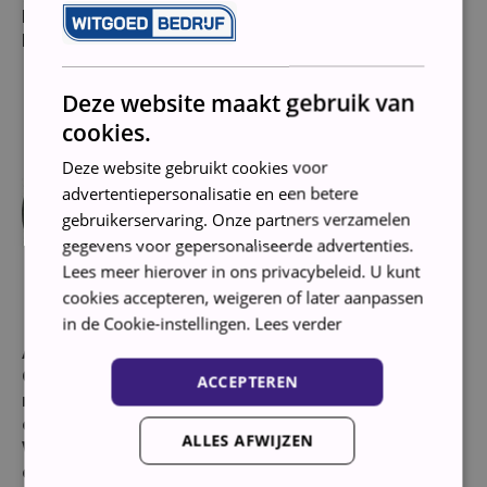
Perilex kabel meeleveren voor 15 euro extra.
U
heeft de onderstaande kabel daarvoor nodig.
Deze website maakt gebruik van
cookies.
Deze website gebruikt cookies voor
advertentiepersonalisatie en een betere
gebruikerservaring. Onze partners verzamelen
gegevens voor gepersonaliseerde advertenties.
Lees meer hierover in ons privacybeleid. U kunt
cookies accepteren, weigeren of later aanpassen
in de Cookie-instellingen.
Lees verder
Aansluiten
Om dit keramische fornuis correct aan te sluiten
ACCEPTEREN
moet je over een 2 of fase 3-aansluiting.
Dat is
dus niet de standaard aansluiting van 220 volt.
ALLES AFWIJZEN
Wij kunnen dit fornuis voor je aansluiten, de
aansluitkosten zijn 35 euro zonder kabel. U