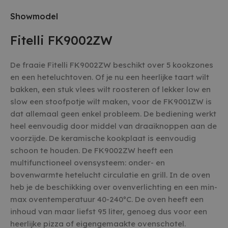
Showmodel
Fitelli FK9002ZW
De fraaie Fitelli FK9002ZW beschikt over 5 kookzones
en een heteluchtoven. Of je nu een heerlijke taart wilt
bakken, een stuk vlees wilt roosteren of lekker low en
slow een stoofpotje wilt maken, voor de FK9001ZW is
dat allemaal geen enkel probleem. De bediening werkt
heel eenvoudig door middel van draaiknoppen aan de
voorzijde. De keramische kookplaat is eenvoudig
schoon te houden. De FK9002ZW heeft een
multifunctioneel ovensysteem: onder- en
bovenwarmte hetelucht circulatie en grill. In de oven
heb je de beschikking over ovenverlichting en een min-
max oventemperatuur 40-240ºC. De oven heeft een
inhoud van maar liefst 95 liter, genoeg dus voor een
heerlijke pizza of eigengemaakte ovenschotel.