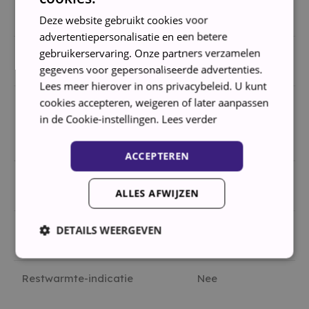
Vermogen 5e kookzone
3500 W
Deze website gebruikt cookies voor
advertentiepersonalisatie en een betere
gebruikerservaring. Onze partners verzamelen
Aantal wokbranders
1
gegevens voor gepersonaliseerde advertenties.
Lees meer hierover in ons privacybeleid. U kunt
cookies accepteren, weigeren of later aanpassen
in de Cookie-instellingen.
Lees verder
WEERGAVE/BESTURING
ACCEPTEREN
Bedieningselementen
Draaiknoppen
ALLES AFWIJZEN
Geïntegreerde klok
Nee
DETAILS WEERGEVEN
Restwarmte-indicatie
Nee
Strikt noodzakelijk
Prestatie
Targeting
Functioneel