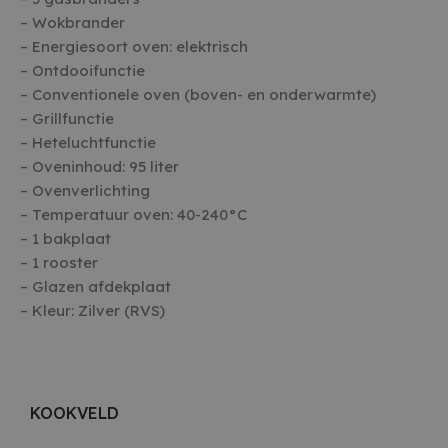
– Wokbrander
– Energiesoort oven: elektrisch
– Ontdooifunctie
– Conventionele oven (boven- en onderwarmte)
– Grillfunctie
– Heteluchtfunctie
– Oveninhoud: 95 liter
– Ovenverlichting
– Temperatuur oven: 40-240°C
– 1 bakplaat
– 1 rooster
– Glazen afdekplaat
– Kleur: Zilver (RVS)
KOOKVELD