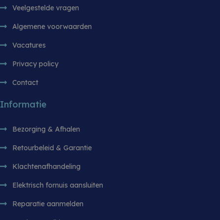
de effectiv
Veelgestelde vragen
reclameca
monitoren 
analyseren
Algemene voorwaarden
gebruikers
website te 
Vacatures
sbjs_session
.witgoedbedrijf.nl
29 minuten 55
Deze cooki
seconden
gebruikt o
Privacy policy
gebruikersa
sessies te
prestaties 
Contact
bruikbaarh
website te 
zodat u ku
Informatie
hoe bezoe
met de web
Bezorging & Afhalen
Retourbeleid & Garantie
Klachtenafhandeling
Elektrisch fornuis aansluiten
Reparatie aanmelden