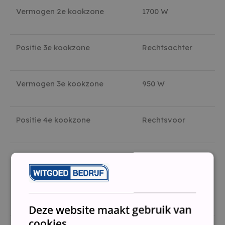
Vermogen 2e kookzone
1700 W
Positie 3e kookzone
Rechtsachter
Vermogen 3e kookzone
950 W
Positie 4e kookzone
Rechtsvoor
Vermogen 4e kookzone
2900 W
Positie 5e kookzone
Midden
Deze website maakt gebruik van
cookies.