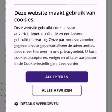
Energieverbruik per 100 cycli: 68 kWh ✔️ Waterverbruik
per cyclus: 44 l ✔️ Koolborstelloze motor voor
Deze website maakt gebruik van
duurzaamheid en efficiëntie ✔️ Uitgestelde start en
cookies.
resterende tijd indicator
Deze website gebruikt cookies voor
????Veiligheid en gemak: ✔️ Kinderslot voor extra
advertentiepersonalisatie en een betere
veiligheid ✔️ Overloopbeveiliging ✔️ Tussentijds was
gebruikerservaring. Onze partners verzamelen
toevoegen mogelijk tijdens de eerste spoelbeurt ✔️
gegevens voor gepersonaliseerde advertenties.
Optie voor verkorte wasprogramma’s ✔️
Lees meer hierover in ons privacybeleid. U kunt
Geluidsniveau wassen: 52 dB, Geluidsniveau
cookies accepteren, weigeren of later aanpassen
centrifuge: 78 dB
in de Cookie-instellingen.
Lees verder
???? Inclusief:
ACCEPTEREN
Aanvoerslang
Afvoerslang
ALLES AFWIJZEN
Handleiding
Profiteer van deze geweldige introductie aanbieding
DETAILS WEERGEVEN
en ontdek de AIWA LO.9K14W vrijstaande