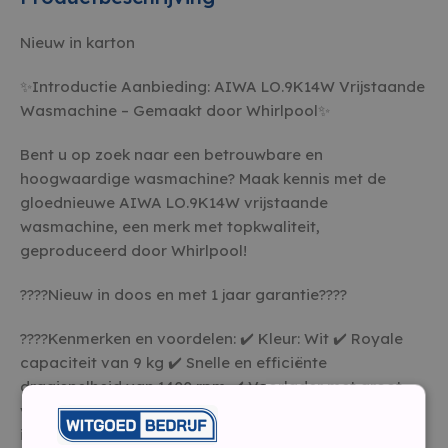
Nieuw in karton
✨Introductie Aanbieding: AIWA LO.9K14W Vrijstaande
Wasmachine – Gemaakt door Whirlpool✨
Bent u op zoek naar een betrouwbare en
hoogwaardige wasmachine? Maak kennis met de
gloednieuwe AIWA LO.9K14W vrijstaande
wasmachine, een merk met topkwaliteit,
geproduceerd door Whirlpool!
????Nieuw in doos en met 1 jaar garantie????
????Kenmerken en voordelen: ✔️ Kleur: Wit ✔️ Royale
capaciteit van 9 kg ✔️ Snelle en efficiënte
draaisnelheid van 1400 rpm ✔️ Voorlader met groot
vulopening (34 cm en groter) ✔️ 14 wasprogramma’s,
inclusief trommelreinigingsprogramma ✔️