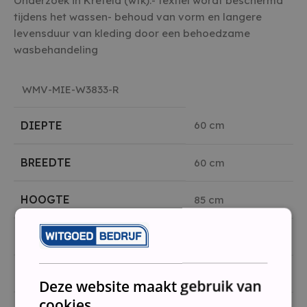
Onderzoek in Krefeld (wfk):- textiel wordt beschermd
tijdens het wassen- behoud van vorm en langere
levensduur van kleding door een behoedzame
wasbehandeling
WMV-MIE-W3833-R
DIEPTE
60 cm
BREEDTE
60 cm
HOOGTE
85 cm
MERK
Miele
VULGEWICHT (KG) WASSEN
6kg
Deze website maakt gebruik van
cookies.