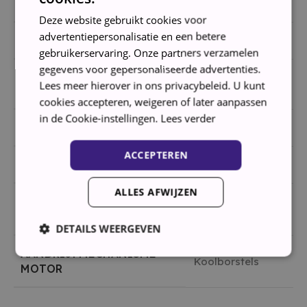
TOERENTAL
1400
Deze website gebruikt cookies voor
advertentiepersonalisatie en een betere
KLEUR
Wit
gebruikerservaring. Onze partners verzamelen
gegevens voor gepersonaliseerde advertenties.
Tweedehands
CONDITIE
Lees meer hierover in ons privacybeleid. U kunt
(refurbished)
cookies accepteren, weigeren of later aanpassen
in de Cookie-instellingen.
Lees verder
PLAATSING
Vrijstaand
ACCEPTEREN
DIGITAAL DISPLAY
Ja
ALLES AFWIJZEN
ONBALANS-
Ja
CONTROLESYSTEEM
DETAILS WEERGEVEN
AANDRIJFMECHANISME
Koolborstels
MOTOR
Strikt noodzakelijk
Prestatie
Targeting
Functioneel