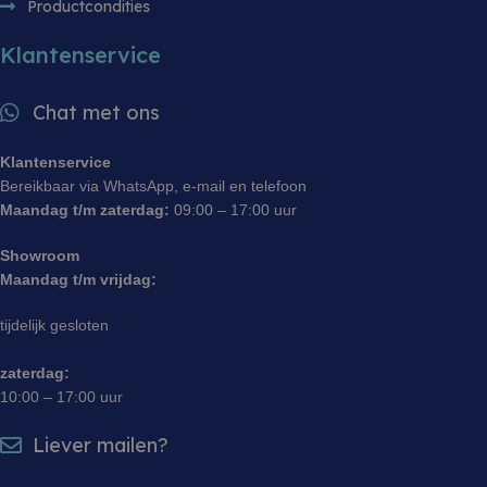
Productcondities
de effectiv
reclameca
monitoren 
Klantenservice
analyseren
gebruikers
website te 
Chat met ons
sbjs_session
.witgoedbedrijf.nl
29 minuten 55
Deze cooki
seconden
gebruikt o
gebruikersa
Klantenservice
sessies te
prestaties 
Bereikbaar via WhatsApp, e-mail en telefoon
bruikbaarh
website te 
Maandag t/m zaterdag:
09:00 – 17:00 uur
zodat u ku
hoe bezoe
met de web
Showroom
Maandag t/m vrijdag:
tijdelijk gesloten
zaterdag:
10:00 – 17:00 uur
Liever mailen?