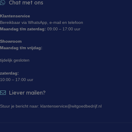
op het mo
Chat met ons
scripts.
eerste bez
Algemeen wordt
informatie
aangenomen
om de pres
dat het
Klantenservice
website te
synchroniseert
te verbete
Bereikbaar via WhatsApp, e-mail en telefoon
tussen veel
gebruikers
verschillende
Maandag t/m zaterdag:
09:00 – 17:00 uur
begrijpen.
Microsoft-
domeinen,
sbjs_udata
.witgoedbedrijf.nl
Sessie
Deze cooki
waardoor
Showroom
gebruikt o
gebruikers
gebruikers
kunnen worden
Maandag t/m vrijdag:
gegevens o
gevolgd.
de effectiv
reclameca
tijdelijk gesloten
monitoren 
analyseren
gebruikers
zaterdag:
website te 
10:00 – 17:00 uur
sbjs_session
.witgoedbedrijf.nl
29 minuten 55
Deze cooki
seconden
gebruikt o
Liever mailen?
gebruikersa
sessies te
prestaties 
bruikbaarh
Stuur je bericht naar: klantenservice@witgoedbedrijf.nl
website te 
zodat u ku
hoe bezoe
met de web