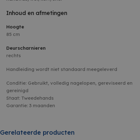
dagen
gebruikt
witgoedbedrijf.nl
Cookie-S
Inhoud en afmetingen
service 
cookiev
bezoeker
onthoud
Hoogte
banner 
85 cm
Script.c
noodzake
Google Privacy Policy
te werke
Deurscharnieren
cf_clearance
1 jaar
Deze co
Cloudflare, Inc.
rechts
gebruikt
.witgoedbedrijf.nl
CloudFla
vertrou
Handleiding wordt niet standaard meegeleverd
te identi
beveilig
op basis
Conditie: Gebruikt, volledig nagelopen, gereviseerd en
adres va
te omzei
gereinigd
essentie
onderst
Staat: Tweedehands
veilighe
website 
Garantie: 3 maanden
het bied
bescher
kwaadaa
bezoeker
Gerelateerde producten