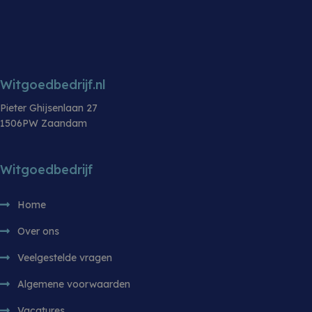
CONDITIE
B-keus
8 kg
MERK
Whirlpool
TOERENTAL
1400
Witgoedbedrijf.nl
TOERENTAL
1200
Pieter Ghijsenlaan 27
1506PW Zaandam
VULGEWICHT WASSEN
7 kg
Witgoedbedrijf
Home
Over ons
Veelgestelde vragen
Algemene voorwaarden
Vacatures