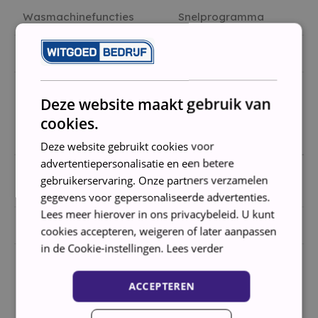
Wasmachinefuncties
Snelprogramma
Beveiliging witgoed
Waterstop
Deze website maakt gebruik van
BEDIENING
cookies.
Deze website gebruikt cookies voor
advertentiepersonalisatie en een betere
Lcd-display, Led-display,
gebruikerservaring. Onze partners verzamelen
Displaytype
Statuslampjes
gegevens voor gepersonaliseerde advertenties.
Lees meer hierover in ons privacybeleid. U kunt
Displayfuncties
Resterende tijd
cookies accepteren, weigeren of later aanpassen
in de Cookie-instellingen.
Lees verder
ACCEPTEREN
AFMETINGEN