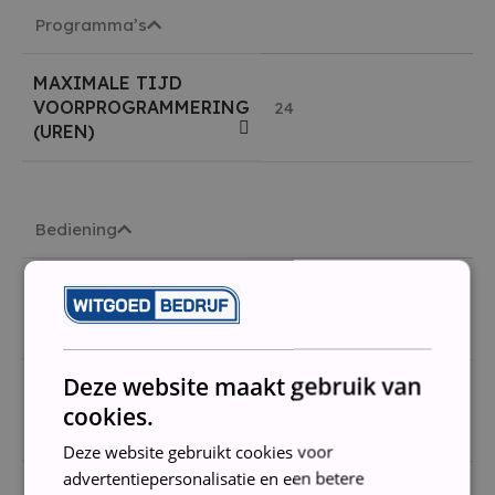
Programma’s
MAXIMALE TIJD
VOORPROGRAMMERING
24
(UREN)
Bediening
WEERGAVE
22002
PROGRAMMAVERLOOP
Deze website maakt gebruik van
DIGITALE
Ja
cookies.
RESTTIJDWEERGAVE
Deze website gebruikt cookies voor
advertentiepersonalisatie en een betere
INDICATOR EINDE