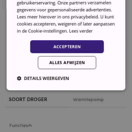
Ja
gebruikerservaring. Onze partners verzamelen
CYCLUS
gegevens voor gepersonaliseerde advertenties.
Lees meer hierover in ons privacybeleid. U kunt
cookies accepteren, weigeren of later aanpassen
in de Cookie-instellingen.
Lees verder
Uitvoering
ACCEPTEREN
KLEUR WASDROGER
Wit
ALLES AFWIJZEN
TROMMELVERLICHTING
Ja
DETAILS WEERGEVEN
FUNCTIES
Eco Feedback
SOORT DROGER
Warmtepomp
Strikt noodzakelijk
Prestatie
Targeting
Functioneel
Strikt noodzakelijke cookies maken de kernfunctionaliteiten
Functies
van de website mogelijk, zoals gebruikersaanmelding en
accountbeheer. De website kan niet goed worden gebruikt