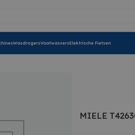
hines
Wasdrogers
Vaatwassers
Elektrische Fietsen
MIELE T426