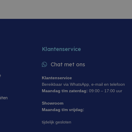
MERK
Samsung
n marketingcampagnes en
EWICHT DROGEN
eerste sessie van de
VULGEWICHT DROGEN
ails zoals de bron
n, welke zoekmachine
p het moment van het
 de prestaties van de
9 kg
uikersgedrag te
Klantenservice
eke gegevens op te
s te monitoren en te
e te optimaliseren.
Chat met ons
t en sessies te volgen
 te verbeteren, zodat u
bsite.
e
Klantenservice
Bereikbaar via WhatsApp, e-mail en telefoon
Maandag t/m zaterdag:
09:00 – 17:00 uur
uiten
Showroom
Maandag t/m vrijdag:
tijdelijk gesloten