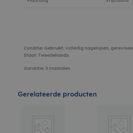
Plaatsing
Vrijstaand
MUID
Microsof
sbjs_current
.w
Corporat
.bing.co
sbjs_first_add
.w
sbjs_first
.w
Conditie: Gebruikt, volledig nagelopen, gerevisee
Staat: Tweedehands
Garantie: 3 maanden
sbjs_udata
.w
Gerelateerde producten
sbjs_session
.w