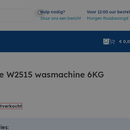
Hulp nodig?
Voor 12:00 uur beste
Stuur ons een bericht
Morgen thuisbezorgd
€
0,
are W2515 wasmachine 6KG
itverkocht
ies: