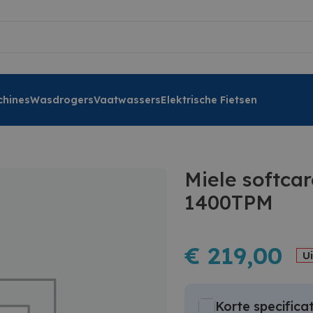
hines
Wasdrogers
Vaatwassers
Elektrische Fietsen
Miele softc
1400TPM
€
219,00
U
Korte specificat