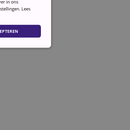
er in ons
stellingen.
Lees
EPTEREN
ing en accountbeheer. De
cookie (_GRECAPTCHA)
 de risicoanalyse.
ript.com-service om de
. De cookie-banner van
e werken.
e-service om vertrouwd