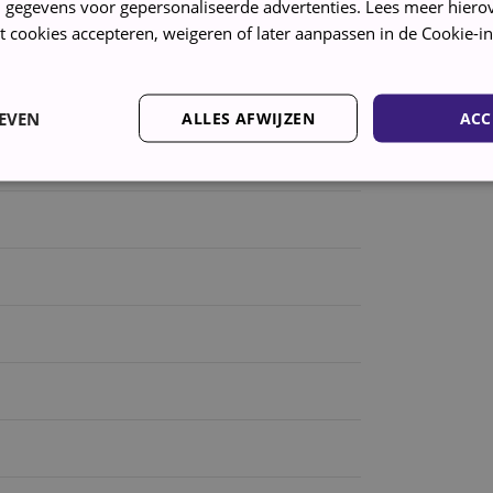
 gegevens voor gepersonaliseerde advertenties. Lees meer hierov
t cookies accepteren, weigeren of later aanpassen in de Cookie-in
EVEN
ALLES AFWIJZEN
ACC
Strikt noodzakelijk
Prestatie
Targeting
Functioneel
kies maken de kernfunctionaliteiten van de website mogelijk, zoals gebruikersaanmeld
rden gebruikt zonder de strikt noodzakelijke cookies.
AANBIEDER /
VERVALDATUM
OMSCHRIJVING
DOMEIN
5 maanden 4
Google reCAPTCHA plaatst een noodzakelijke 
Google LLC
weken
wanneer deze wordt uitgevoerd met het oog op
www.google.com
4 weken 2
Deze cookie wordt gebruikt door de Cookie-Sc
CookieScript
dagen
cookievoorkeuren van bezoekers te onthouden
witgoedbedrijf.nl
Cookie-Script.com is noodzakelijk om correct t
1 jaar
Deze cookie wordt gebruikt door de CloudFlar
Cloudflare, Inc.