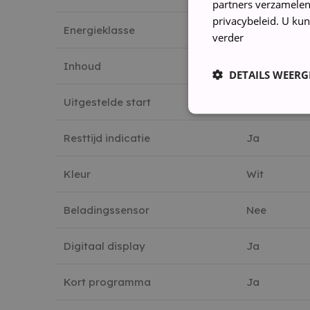
partners verzamelen
privacybeleid. U kun
Energieklasse
A
verder
Inhoud
6kg
DETAILS WEERG
Uitgestelde start
Ja
Resttijd indicatie
Ja
Strikt noodzakelijke coo
Kleur
Wit
website kan niet goed wo
NAAM
Beladingssensor
Nee
_GRECAPTCHA
Digitaal display
Ja
CookieScriptConsent
Kort programma
Ja
cf_clearance