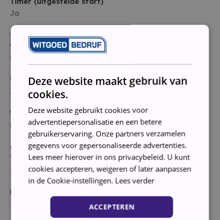
Timer (uitgestelde start)
Ja
wassen
Vulgewicht
5 kg
Deze website maakt gebruik van
Wasresultaat
A
cookies.
Deze website gebruikt cookies voor
Wasprogramma’s
advertentiepersonalisatie en een betere
handwas/wol, kort/snel
gebruikerservaring. Onze partners verzamelen
gegevens voor gepersonaliseerde advertenties.
drogen
Lees meer hierover in ons privacybeleid. U kunt
Toerental
cookies accepteren, weigeren of later aanpassen
1600 RPM
in de Cookie-instellingen.
Lees verder
Balanssysteem
Ja
ACCEPTEREN