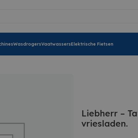
hines
Wasdrogers
Vaatwassers
Elektrische Fietsen
Liebherr – Ta
vriesladen.