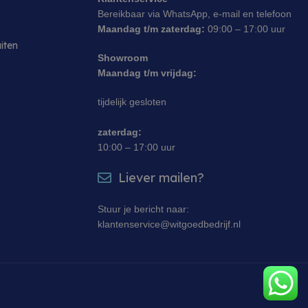
Bereikbaar via WhatsApp, e-mail en telefoon
eke gegevens op te
Maandag t/m zaterdag:
09:00 – 17:00 uur
s te monitoren en te
e te optimaliseren.
uiten
Showroom
t en sessies te volgen
 te verbeteren, zodat u
Maandag t/m vrijdag:
bsite.
tijdelijk gesloten
zaterdag:
10:00 – 17:00 uur
Liever mailen?
Stuur je bericht naar:
klantenservice@witgoedbedrijf.nl