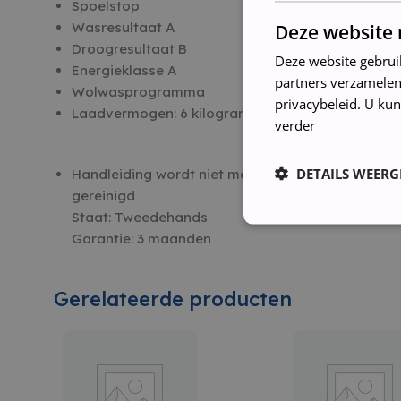
Spoelstop
Wasresultaat A
Deze website 
Droogresultaat B
Deze website gebrui
Energieklasse A
partners verzamelen
Wolwasprogramma
privacybeleid. U kun
Laadvermogen: 6 kilogram
verder
DETAILS WEERG
Handleiding wordt niet meegeleverdConditie: Geb
gereinigd
Staat: Tweedehands
Garantie: 3 maanden
Gerelateerde producten
Strikt noodzakelijke coo
website kan niet goed wo
NAAM
_GRECAPTCHA