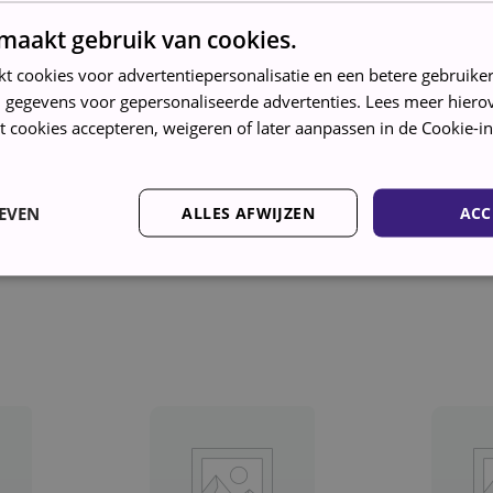
maakt gebruik van cookies.
kt cookies voor advertentiepersonalisatie en een betere gebruike
 gegevens voor gepersonaliseerde advertenties. Lees meer hierov
t cookies accepteren, weigeren of later aanpassen in de Cookie-in
EVEN
ALLES AFWIJZEN
ACC
ruikt, volledig nagelopen, gereviseerd en
Strikt noodzakelijk
Prestatie
Targeting
Functioneel
kies maken de kernfunctionaliteiten van de website mogelijk, zoals gebruikersaanmeld
rden gebruikt zonder de strikt noodzakelijke cookies.
AANBIEDER /
VERVALDATUM
OMSCHRIJVING
DOMEIN
5 maanden 4
Google reCAPTCHA plaatst een noodzakelijke 
Google LLC
weken
wanneer deze wordt uitgevoerd met het oog op
www.google.com