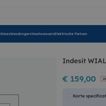
hines
Wasdrogers
Vaatwassers
Elektrische Fietsen
Indesit WIA
€
159,00
U
Korte specificat