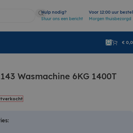
Hulp nodig?
Voor 12:00 uur beste
Stuur ons een bericht
Morgen thuisbezorgd
€
0,
L143 Wasmachine 6KG 1400T
itverkocht
ies: