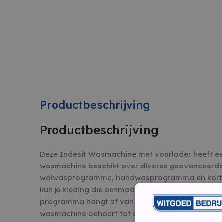
Productbeschrijving
Productbeschrijving
Deze Indesit Wasmachine met voorlader heeft e
wasmachine beschikt over diverse geavanceerd
wolwasprogramma, handwasprogramma en kort 
kun je kleding die eenmaal gedragen is of naar roo
programma hangt af van de hoeveelheid was die j
wasmachine behoort tot energieklasse A .