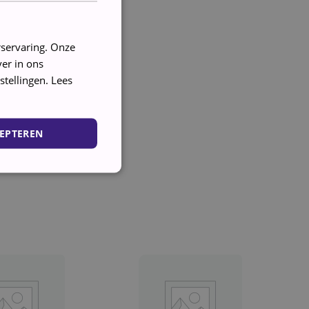
rservaring. Onze
er in ons
stellingen.
Lees
EPTEREN
ing en accountbeheer. De
cookie (_GRECAPTCHA)
 de risicoanalyse.