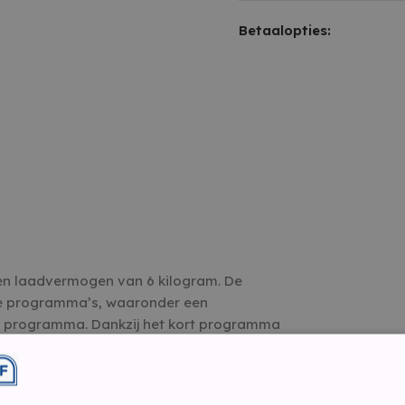
Betaalopties:
en laadvermogen van 6 kilogram. De
e programma’s, waaronder een
programma. Dankzij het kort programma
k ruikt opfrissen. De duur van dit
e in de trommel stopt. Deze Indesit