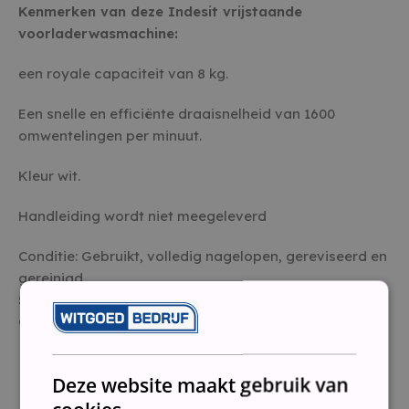
Kenmerken van deze Indesit vrijstaande
voorladerwasmachine:
een royale capaciteit van 8 kg.
Een snelle en efficiënte draaisnelheid van 1600
omwentelingen per minuut.
Kleur wit.
Handleiding wordt niet meegeleverd
Conditie: Gebruikt, volledig nagelopen, gereviseerd en
gereinigd
Staat: Tweedehands
Garantie: 3 maanden
Deze website maakt gebruik van