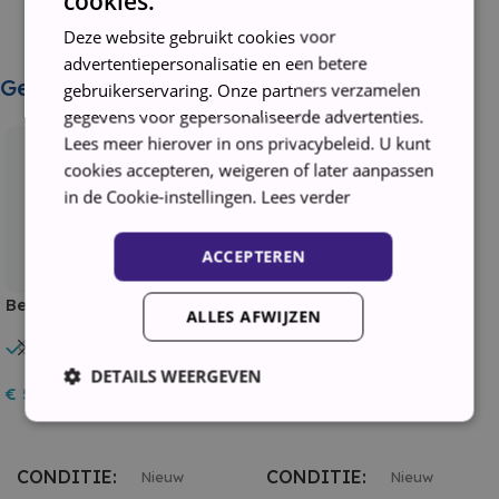
cookies.
Deze website gebruikt cookies voor
advertentiepersonalisatie en een betere
Gerelateerde producten
gebruikerservaring. Onze partners verzamelen
gegevens voor gepersonaliseerde advertenties.
Lees meer hierover in ons privacybeleid. U kunt
cookies accepteren, weigeren of later aanpassen
in de Cookie-instellingen.
Lees verder
ACCEPTEREN
Beko B3WM49410M2
Beko B3WM49410W2
ALLES AFWIJZEN
wasmachine zilver met 9 kg.
Wasmachine Wit met 9 kg.
In stock
In stock
vulgewicht en 1400 toeren 5
vulgewicht en 1400 toeren
jaar garantie
DETAILS WEERGEVEN
€
579,00
€
449,00
Toevoegen Aan Winkelwagen
Toevoegen Aan Winkelwagen
Strikt noodzakelijk
Prestatie
Targeting
CONDITIE
CONDITIE
Nieuw
Nieuw
Functioneel