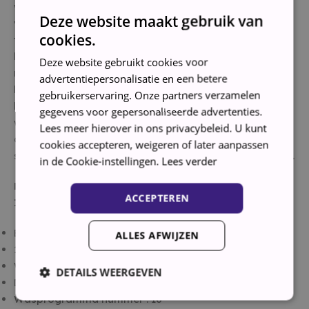
wasdroogcombinatie en wadrogers houdt de
Deze website maakt gebruik van
vochtigheidsgraad in de gaten en stopt de
cookies.
trommelomwenteling wanneer je kleding droog is. Je
kleding blijft zo goed als niew. Als je een machine kiest
Deze website gebruikt cookies voor
met een elektronische vochtigheidsmeting dan kan je
advertentiepersonalisatie en een betere
het droogniveau (strijkdroog, hangerdroog of
gebruikerservaring. Onze partners verzamelen
kastdroog) kiezen. Ongeacht de hoeveelheid
gegevens voor gepersonaliseerde advertenties.
wasgoed, stopt de machine uit zichzelf als de
Lees meer hierover in ons privacybeleid. U kunt
drooggraad bereikt is. Bij tijdgestuurde wasdrogers
cookies accepteren, weigeren of later aanpassen
stel je de gewenste droogtijd in van 30 tot 180 minuten.
in de Cookie-instellingen.
Lees verder
Kenmerken van de Indesit Was/droogcombinatie
ACCEPTEREN
IWDC 71680 ECO (EU):
Energieklasse A
ALLES AFWIJZEN
1600 Toeren per minuut
Wascapaciteit (kg) : 7.0
DETAILS WEERGEVEN
Droogcapaciteit (kg) : 5.0
Wasprogramma nummer : 16