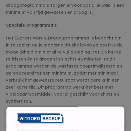
droogprogramma’s zorgen ervoor dat al je was in een
minimum van tijd gewassen en droog is.
Speciale programma’s
Het Express Was & Droog programma is bedacht om
in te spelen op je moderne drukke leven en geeft je de
mogelijkheid om niet al te vuile kleding (tot 0,5 kg) op
te frissen én te drogen in slechts 45 minuten. In dit
programma worden de wasfases geoptimaliseerd en
gereduceerd tot een minimum, zodat met minimaal
verbruik het gewenste resultaat wordt bereikt in een
zeer korte tijd. Dit programma werkt het best met
vloeibaar wasmiddel. Vooral geschikt voor shirts en
synthetisch.
Droogniveau’s met automatische sensor
Een automatische sensor in de trommel van de Indesit