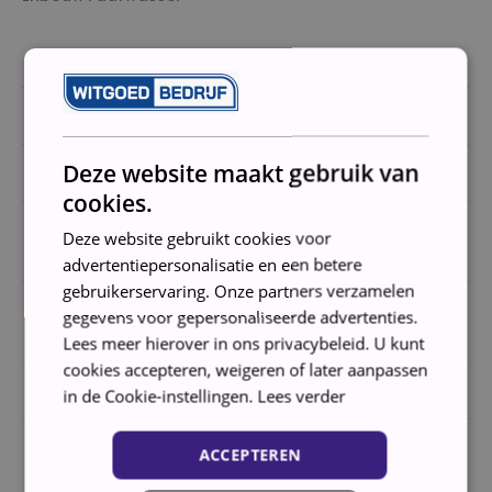
Handelsmerk
IKEA
Modelnummer
sbe6496e0e/84
Deze website maakt gebruik van
Energie-efficiëncyklasse
E
cookies.
Energieverbruik van het
94 kWh/100
Deze website gebruikt cookies voor
ecoprogramma
cycli
advertentiepersonalisatie en een betere
gebruikerservaring. Onze partners verzamelen
Emissie van akoestisch
gegevens voor gepersonaliseerde advertenties.
46 dB
luchtgeluid
Lees meer hierover in ons privacybeleid. U kunt
cookies accepteren, weigeren of later aanpassen
Duur van het ecoprogramma
3:47
in de Cookie-instellingen.
Lees verder
Waterverbruik van het
ACCEPTEREN
9,9 L
ecoprogramma