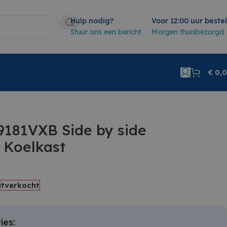
Hulp nodig?
Voor 12:00 uur beste
Stuur ons een bericht
Morgen thuisbezorgd
€
0,
181VXB Side by side
 Koelkast
itverkocht
ies: