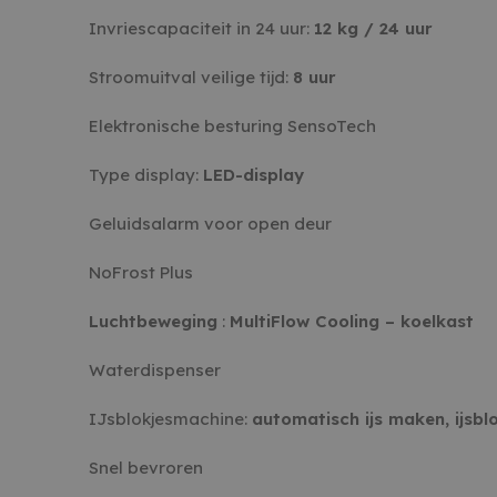
Invriescapaciteit in 24 uur:
12 kg / 24 uur
Stroomuitval veilige tijd:
8 uur
Elektronische besturing SensoTech
Type display:
LED-display
Geluidsalarm voor open deur
NoFrost Plus
Luchtbeweging
:
MultiFlow Cooling – koelkast
Waterdispenser
IJsblokjesmachine:
automatisch ijs maken, ijsblo
Snel bevroren