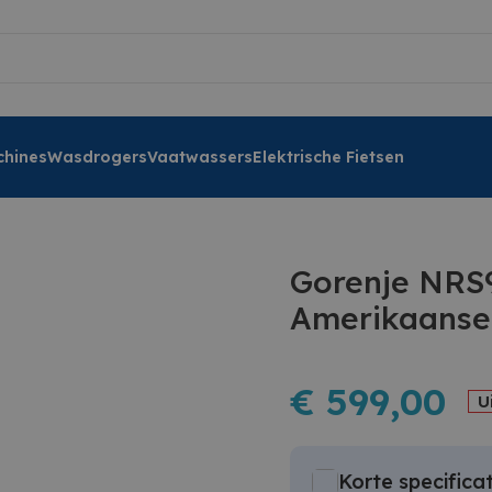
hines
Wasdrogers
Vaatwassers
Elektrische Fietsen
Gorenje NRS9
Amerikaanse
€
599,00
U
Korte specificat