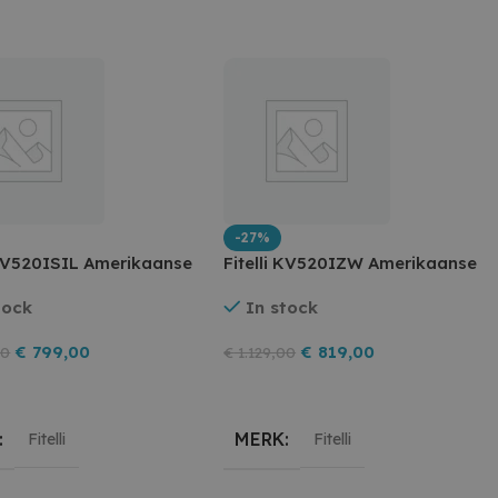
mpel, verwijzende site
n marketingcampagnes en
eerste sessie van de
ails zoals de bron
n, welke zoekmachine
p het moment van het
 de prestaties van de
uikersgedrag te
eke gegevens op te
s te monitoren en te
e te optimaliseren.
-27%
 KV520ISIL Amerikaanse
Fitelli KV520IZW Amerikaanse
t en sessies te volgen
 te verbeteren, zodat u
t grijs RVS 90 cm breed
koelkast zwart rvs 90 cm
bsite.
tock
In stock
 en waterdispenser
breed met ijs en
waterdispenser
€
799,00
€
819,00
00
€
1.129,00
egen Aan Winkelwagen
Toevoegen Aan Winkelwagen
MERK
Fitelli
Fitelli