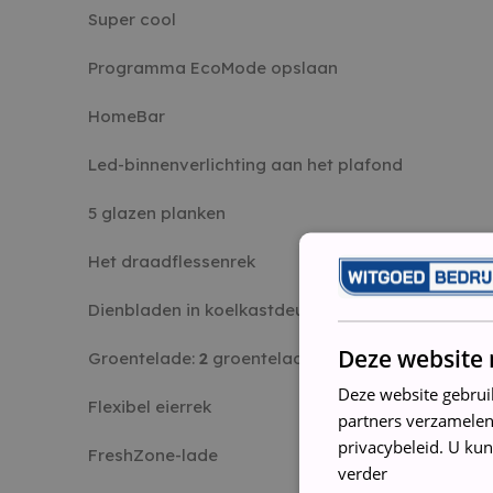
Super cool
Programma EcoMode opslaan
HomeBar
Led-binnenverlichting aan het plafond
5 glazen planken
Het draadflessenrek
Dienbladen in koelkastdeur:
5 deurvakken
Deze website 
Groentelade:
2
groentelades
Deze website gebrui
Flexibel eierrek
partners verzamelen
privacybeleid. U kun
FreshZone-lade
verder