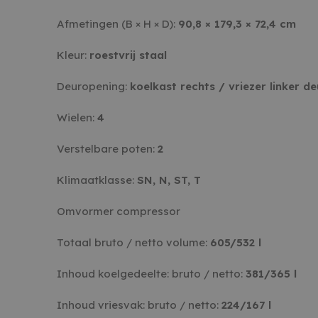
Afmetingen (B × H × D):
90,8 × 179,3 × 72,4 cm
Kleur:
roestvrij staal
Deuropening:
koelkast rechts / vriezer linker d
Wielen:
4
Verstelbare poten:
2
Klimaatklasse:
SN, N, ST, T
Omvormer compressor
Totaal bruto / netto volume:
605/532 l
Inhoud koelgedeelte: bruto / netto:
381/365 l
Inhoud vriesvak: bruto / netto:
224/167 l