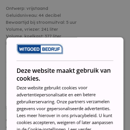
Ontwerp: vrijstaand
Geluidsniveau:
44 decibel
Bewaartijd bij stroomuitval:
5 uur
Volume, vriezer:
241 liter
Volume, koelkast:
377 liter
Productgewicht:
104 kg
BREEDTE CM
75
Deze website maakt gebruik van
HOOGTE IN CM
200
cookies.
DIEPTE IN CM
73
Deze website gebruikt cookies voor
advertentiepersonalisatie en een betere
gebruikerservaring. Onze partners verzamelen
Handleiding wordt niet meegeleverd
gegevens voor gepersonaliseerde advertenties.
Lees meer hierover in ons privacybeleid. U kunt
Conditie: Gebruikt, volledig nagelopen, gereviseerd en
cookies accepteren, weigeren of later aanpassen
gereinigd
in de Cookie-instellingen.
Lees verder