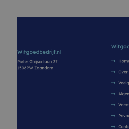
sbjs_migrations
.w
_uetvid
BREEDTE (IN CM)
BREEDTE (IN
Microsof
60 cm
Corporat
.witgoedb
sbjs_current_add
.w
_gcl_au
KLEUR
KLEUR
Google L
Zwart
RVS
.witgoedb
MUID
Microsof
TYPE KOOKPLAAT
TYPE KOOKP
Gas
sbjs_current
.w
Corporat
Witgoe
.bing.co
Witgoedbedrijf.nl
Keramisch
sbjs_first_add
.w
Hom
Pieter Ghijsenlaan 27
1506PW Zaandam
Over
sbjs_first
.w
Veelg
Alge
Vaca
sbjs_udata
.w
Priva
Cont
sbjs_session
.w