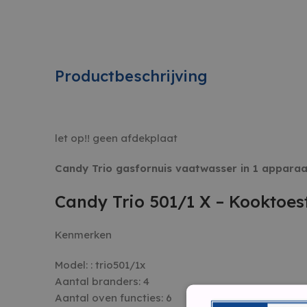
Productbeschrijving
let op!! geen afdekplaat
Candy Trio gasfornuis vaatwasser in 1 apparaa
Candy Trio 501/1 X – Kooktoes
Kenmerken
Model: :
trio501/1x
Aantal branders:
4
Aantal oven functies:
6