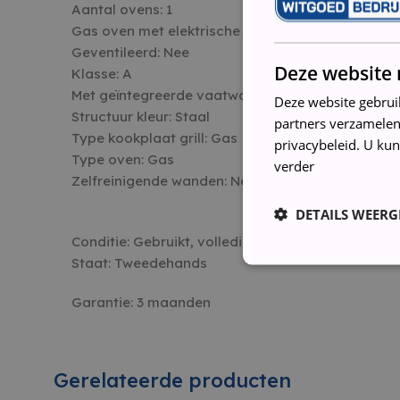
Aantal ovens:
1
Gas oven met elektrische ontsteking:
Nee
Geventileerd:
Nee
Deze website 
Klasse:
A
Met geïntegreerde vaatwasser:
Ja
Deze website gebrui
Structuur kleur:
Staal
partners verzamelen
Type kookplaat grill:
Gas
privacybeleid. U kun
Type oven:
Gas
verder
Zelfreinigende wanden:
Nee
DETAILS WEERG
Conditie: Gebruikt, volledig nagelopen, gerevisee
Staat: Tweedehands
Garantie: 3 maanden
Strikt noodzakelijke coo
website kan niet goed wo
Gerelateerde producten
NAAM