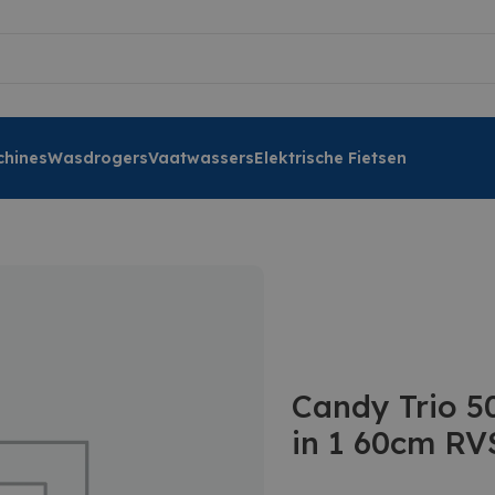
hines
Wasdrogers
Vaatwassers
Elektrische Fietsen
Candy Trio 5
in 1 60cm RV