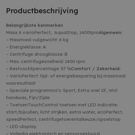
Productbeschrijving
Belangrijkste kenmerken
Maxx 6 varioPerfect, AquaStop, 1400tpm
Algemeen:
– Maximaal vulgewicht: 6 kg
– Energieklasse: A
– Centrifuge droogklasse: B
– Max. centrifugesnelheid: 1400 rpm
– Restvochtpercentage: 57 %
Comfort / Zekerheid:
– VarioPerfect: tijd- of energiebesparing bij maximaal
wasresultaat
– Speciale programma’s: Sport, Extra snel 15′, Wol
handwas, Fijn/Zijde
– ToetsenTouchControl toetsen met LED indicatie:
start/bijvullen, licht strijken, extra water, ecoPerfect,
speedPerfect, centrifugetoerentalkeuze/spoelstop
– LED-display
– Volledig elektronisch en sensorgestuurd