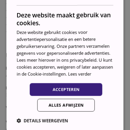
– Volume van trommel: 53 l
– Waterniveau-automaat
Deze website maakt gebruik van
– Schuimherkenning
cookies.
– 30 cm vulopening Wit met 180° te openen deur
– Afmetingen (hxbxd): 84,8 cm x 60,0 cm x 59,0 cm
Deze website gebruikt cookies voor
Productspecificaties
advertentiepersonalisatie en een betere
gebruikerservaring. Onze partners verzamelen
gegevens voor gepersonaliseerde advertenties.
Energie- en waterverbruik
Lees meer hierover in ons privacybeleid. U kunt
cookies accepteren, weigeren of later aanpassen
Energieklasse
in de Cookie-instellingen.
Lees verder
A
Energieverbruik per jaar
ACCEPTEREN
196 kWh
ALLES AFWIJZEN
Waskenmerken
DETAILS WEERGEVEN
Wascapaciteit
6 kg