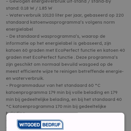
– Gewogen energieverbruik uit-stand / stand-by
stand: 0.18 W / 1.85 W
– Waterverbruik 10120 liter per jaar, gebaseerd op 220
standaard katoenwasprogramma’s volgens norm
energielabel
– De standaard wasprogramma’s, waarop de
informatie op het energielabel is gebaseerd, zijn
katoen 60 graden met EcoPerfect functie en katoen 40
graden met EcoPerfect functie . Deze programma’s
zijn geschikt om normaal bevuild wasgoed op de
meest efficiente wijze te reinigen betreffende energie-
en waterverbruik.
– Programmaduur van het standaard 60 °C
katoenprogramma 179 min bij volle belading en 179
min bij gedeeltelijke belading, en bij het standaard 40
°C katoenprogramma 170 min bij gedeeltelijke
belading
– Geluidsniveau wassen : 54 dB (A)
– Geluidsniveau centrifugeren: 73 dB (A)