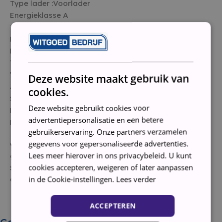
Type lader :
Voorlader
Energieklasse
A
Toerental :
1400
Belading (kg) :6
.0 kg
Kort programma :
i
Toeren instelbaar :
i
Vulopening :
i
Groot
Deze website maakt gebruik van
Aquastop :
i
cookies.
Spoelstop :
i
Deze website gebruikt cookies voor
Deurdraairichting :
i
Links
advertentiepersonalisatie en een betere
Handleiding wordt niet meegeleverd
gebruikerservaring. Onze partners verzamelen
gegevens voor gepersonaliseerde advertenties.
Conditie: Gebruikt, volledig nagelopen, gereviseerd en
Lees meer hierover in ons privacybeleid. U kunt
gereinigd
cookies accepteren, weigeren of later aanpassen
Staat: Tweedehands
in de Cookie-instellingen.
Lees verder
Garantie: 3 maanden
ACCEPTEREN