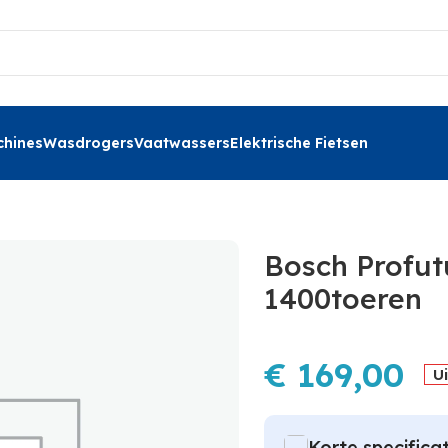
hines
Wasdrogers
Vaatwassers
Elektrische Fietsen
Bosch Profu
1400toeren
€
169,00
U
Korte specificat