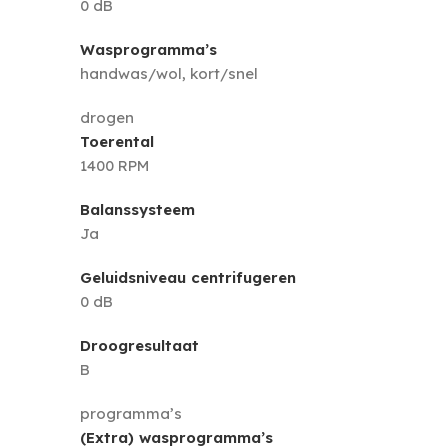
0 dB
Wasprogramma’s
handwas/wol, kort/snel
drogen
Toerental
1400 RPM
Balanssysteem
Ja
Geluidsniveau centrifugeren
0 dB
Droogresultaat
B
programma’s
(Extra) wasprogramma’s