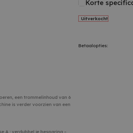
Korte specifica
Uitverkocht
Betaalopties:
oeren, een trommelinhoud van 6
chine is verder voorzien van een
 A : verdubbel je besparing –