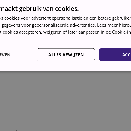
maakt gebruik van cookies.
kt cookies voor advertentiepersonalisatie en een betere gebruike
euze/Spoelstop
 gegevens voor gepersonaliseerde advertenties. Lees meer hierov
t cookies accepteren, weigeren of later aanpassen in de Cookie-in
20 standaard
EVEN
ALLES AFWIJZEN
ACC
220 standaard
Strikt noodzakelijk
Prestatie
Targeting
Functioneel
kies maken de kernfunctionaliteiten van de website mogelijk, zoals gebruikersaanmeld
rden gebruikt zonder de strikt noodzakelijke cookies.
AANBIEDER /
VERVALDATUM
OMSCHRIJVING
DOMEIN
5 maanden 4
Google reCAPTCHA plaatst een noodzakelijke 
Google LLC
weken
wanneer deze wordt uitgevoerd met het oog op
www.google.com