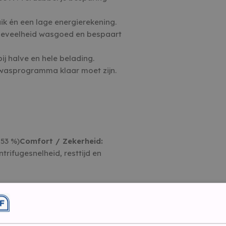
ik én een lage energierekening.
hoeveelheid wasgoed en bespaart
ij halve en hele belading.
t wasprogramma klaar moet zijn.
 53 %)
Comfort / Zekerheid:
rifugesnelheid, resttijd en
al wasresultaat
l/handwas, Fijn/Zijde