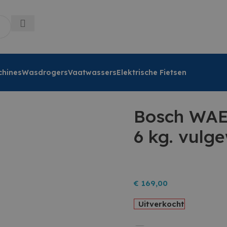
hines
Wasdrogers
Vaatwassers
Elektrische Fietsen
Bosch WAE
6 kg. vulg
€
169,00
Uitverkocht