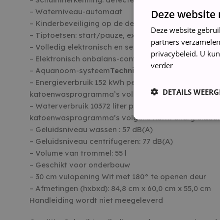
– Waterniveau-automaat
Deze website 
– Kinderbeveiliging op de deur
Deze website gebrui
– Tiptoetsen: start/pauze, extra water, Toerentalk
partners verzamelen
– Volledig elektronisch en sensorgestuurd
privacybeleid. U kun
– Elektronisch onbalans-controlesysteem
verder
– Aquanoom-systeem
Technische Informatie:
– Energieverbruik 152 kWh per jaar, gebaseerd op 2
DETAILS WEERG
katoenwasprogramma’s volgens norm energielabel
– Waterverbruik 10372 liter per jaar, gebaseerd op 
katoenwasprogramma’s volgens norm energielabel
– Geluidsniveau wassen : 57 dB(A)
– Geluidsniveau centrifugeren: 77 dB(A)
– Volume van trommel: 55 l
Strikt noodzakelijke coo
– Geschikt voor onderbouw
website kan niet goed wo
– 30 cm vulopening Wit met 180° te openen deur
NAAM
– Afmetingen (hxbxd): 84,8 cm x 60,0 cm x 55,0 cm
Handleiding wordt niet meegeleverd
_GRECAPTCHA