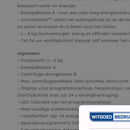
bespaart water en energie.
– Energieklasse A : voor een zeer laag energieverbru
– ActiveWater™: stemt het watergebruik af op de 
zo water en kosten én is beter voor het milieu.
– 1 – 6 kg laadvermogen: zuinig en efficiënt wassen b
– Tot 24 uur eindtijduitstel: bepaal zelf wanneer he
Algemeen:
– Vulgewicht: 1 – 6 kg
– Energieklasse: A
– Centrifuge droogklasse: B
– Max. centrifugesnelheid: 1400 rpm(Max. Restvocht:
– Display voor programmaverloop, temperatuur, cent
Starttijduitstel max. (u): 24 u eindtijdvertraging
– LED-indicatie van het programmaverloop
– Meervoudige waterbeveiliging
– varioPerfect: tijd- of energiebesparing bij maxima
– Speciale programma’s: Extra snel 15′, Snel mix, Wo
– Schuimherkenning: detecteert overdosering