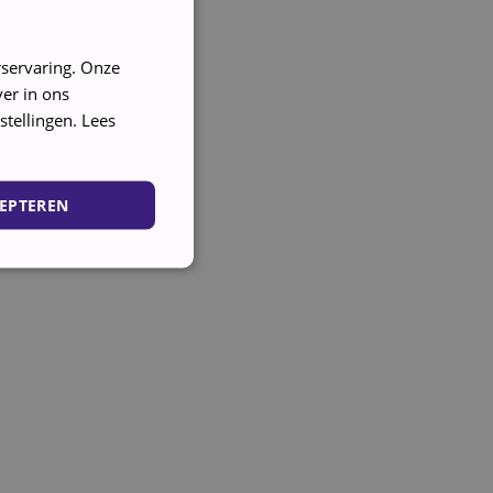
rservaring. Onze
er in ons
stellingen.
Lees
EPTEREN
ing en accountbeheer. De
cookie (_GRECAPTCHA)
 de risicoanalyse.