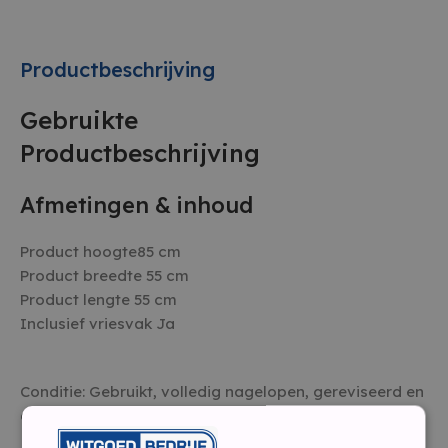
Productbeschrijving
Gebruikte
Productbeschrijving
Afmetingen & inhoud
Product hoogte85 cm
Product breedte 55 cm
Product lengte 55 cm
Inclusief vriesvak Ja
Conditie: Gebruikt, volledig nagelopen, gereviseerd en
gereinigd