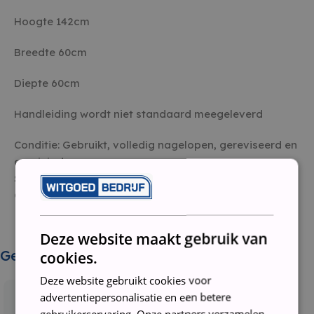
Hoogte 142cm
Breedte 60cm
Diepte 60cm
Handleiding wordt niet standaard meegeleverd
Conditie: Gebruikt, volledig nagelopen, gereviseerd en
gereinigd
Staat: Tweedehands
Garantie: 3 maanden
Deze website maakt gebruik van
Gerelateerde producten
cookies.
Deze website gebruikt cookies voor
advertentiepersonalisatie en een betere
gebruikerservaring. Onze partners verzamelen