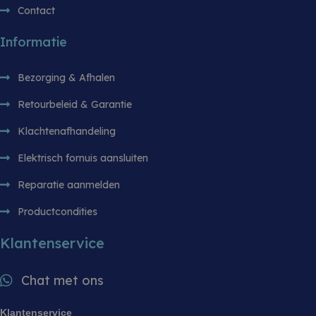
adres va
Contact
te omzei
essentie
onderst
Informatie
veilighe
website 
het bied
bescher
Bezorging & Afhalen
kwaadaa
bezoeker
Retourbeleid & Garantie
Klachtenafhandeling
Elektrisch fornuis aansluiten
AANBIEDER /
NAAM
VERVALD
AANBIEDER /
DOMEIN
NAAM
VERVALDATUM
OMSCHRIJ
DOMEIN
Reparatie aanmelden
woodmart_recently_viewed_products
welcomebaby.sk
1 wee
witgoedbedrijf.nl
_ga
1 jaar 1 maand
Deze cooki
Google LLC
AANBIEDER /
Productcondities
NAAM
VERVALDATUM
OMSCHRIJVING
gekoppeld
.witgoedbedrijf.nl
DOMEIN
Universal A
een belangr
IDE
1 jaar
Deze cookie
Google LLC
Klantenservice
van de me
wordt ingesteld
.doubleclick.net
gebruikte 
door
van Google
Doubleclick en
wordt gebr
voert informatie
Chat met ons
unieke geb
uit over hoe de
ondersche
eindgebruiker
willekeuri
de website
Klantenservice
nummer toe