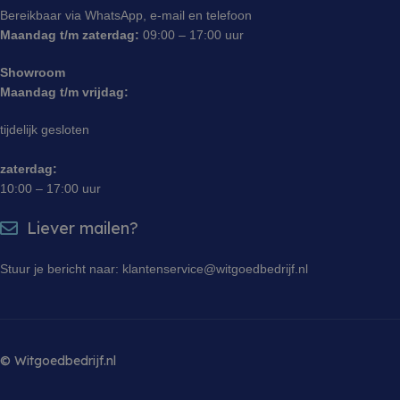
gebruikt en over
klant-ID. He
eventuele
Bereikbaar via WhatsApp, e-mail en telefoon
opgenomen
advertenties die
paginaverz
Maandag t/m zaterdag:
09:00 – 17:00 uur
de
site en wo
eindgebruiker
bezoekers-,
heeft gezien
campagneg
Showroom
voordat hij de
berekenen
genoemde
Maandag t/m vrijdag:
analyserap
website bezocht.
site.
test_cookie
15 minuten
Deze cookie
Google LLC
tijdelijk gesloten
_ga_GK1M9N1M4Z
.witgoedbedrijf.nl
1 jaar 1 maand
Deze cooki
wordt geplaatst
.doubleclick.net
gebruikt d
door
Analytics 
DoubleClick
zaterdag:
sessiestat
(eigendom van
10:00 – 17:00 uur
Google) om te
sbjs_migrations
.witgoedbedrijf.nl
Sessie
Deze cooki
bepalen of de
gebruikt o
browser van de
gebruikersi
Liever mailen?
websitebezoeker
migratie t
cookies
verschillen
ondersteunt.
delen van 
Stuur je bericht naar: klantenservice@witgoedbedrijf.nl
volgen om
_uetsid
1 dag
Deze cookie
Microsoft
gebruikers
wordt door Bing
Corporation
websitepre
gebruikt om te
.witgoedbedrijf.nl
te verbeter
bepalen welke
advertenties
sbjs_current_add
.witgoedbedrijf.nl
Sessie
Dit cookie
moeten worden
om informa
weergegeven die
© Witgoedbedrijf.nl
huidige be
relevant kunnen
slaan om e
zijn voor de
onderschei
eindgebruiker
tussen geb