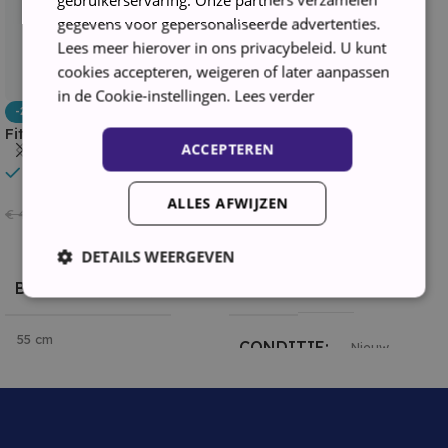
gegevens voor gepersonaliseerde advertenties.
Lees meer hierover in ons privacybeleid. U kunt
cookies accepteren, weigeren of later aanpassen
in de Cookie-instellingen.
Lees verder
-26%
-32%
Fitelli KV253WIT1 Koel-
Fitelli KV259INB1 inbouw
ACCEPTEREN
vriescombinatie – 180 cm
koel-vriescombinatie
In stock
In stock
Hoog, 253 Liter, No Frost
nishoogte ± 178 cm
Technologie, Wit
ALLES AFWIJZEN
€
319,00
€
359,00
€
429,00
€
529,00
Toevoegen Aan Winkelwagen
Toevoegen Aan Winkelwagen
DETAILS WEERGEVEN
BREEDTE (IN CM)
MERK
Fitelli
Strikt noodzakelijk
Prestatie
Targeting
55 cm
CONDITIE
Nieuw
Functioneel
CONDITIE
Nieuw
Strikt noodzakelijke cookies maken de kernfunctionaliteiten
KLEUR
Wit
van de website mogelijk, zoals gebruikersaanmelding en
accountbeheer. De website kan niet goed worden gebruikt