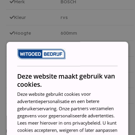
Merk
BOSCH
Kleur
rvs
Hoogte
600mm
Inhoud
186 66 liter
Energieklasse
A
Deze website maakt gebruik van
Hoogte
1850 mm
cookies.
Deze website gebruikt cookies voor
Aansluitwaarde
160 Watt
advertentiepersonalisatie en een betere
gebruikerservaring. Onze partners verzamelen
gegevens voor gepersonaliseerde advertenties.
Lees meer hierover in ons privacybeleid. U kunt
cookies accepteren, weigeren of later aanpassen
Handleiding wordt niet standaard meegeleverd