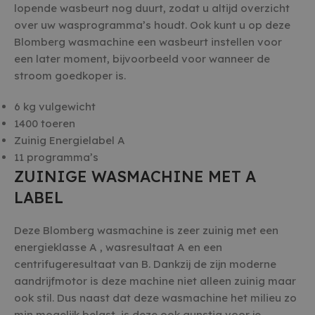
lopende wasbeurt nog duurt, zodat u altijd overzicht
over uw wasprogramma’s houdt. Ook kunt u op deze
Blomberg wasmachine een wasbeurt instellen voor
een later moment, bijvoorbeeld voor wanneer de
stroom goedkoper is.
6 kg vulgewicht
1400 toeren
Zuinig Energielabel A
11 programma’s
ZUINIGE WASMACHINE MET A
LABEL
Deze Blomberg wasmachine is zeer zuinig met een
energieklasse A , wasresultaat A en een
centrifugeresultaat van B. Dankzij de zijn moderne
aandrijfmotor is deze machine niet alleen zuinig maar
ook stil. Dus naast dat deze wasmachine het milieu zo
min mogelijk belast, is deze ook gunstig voor je