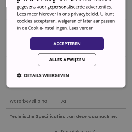
Geluidsniveau
gegevens voor gepersonaliseerde advertenties.
73 dB
centrifugeren
Lees meer hierover in ons privacybeleid. U kunt
cookies accepteren, weigeren of later aanpassen
Geluidsniveau
in de Cookie-instellingen.
Lees verder
57 dB
wassen
ACCEPTEREN
Kleur
Wit
ALLES AFWIJZEN
Koolborstelloze
Nee
motor
DETAILS WEERGEVEN
Startuitstel
Ja
Strikt noodzakelijk
Prestatie
Targeting
Waterbeveiliging
Ja
Functioneel
Technische Specificaties van deze wasmachine:
Strikt noodzakelijke cookies maken de kernfunctionaliteiten
van de website mogelijk, zoals gebruikersaanmelding en
accountbeheer. De website kan niet goed worden gebruikt
Energieklasse: A