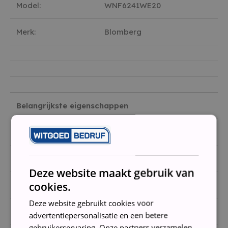
Model:
WNF6241WE20
Merk:
Blomberg
Belangrijkste eigenschappen
Type
Voorlader
Energieklasse
A
Deze website maakt gebruik van
cookies.
Vulgewicht
6 kg
Deze website gebruikt cookies voor
Toerental
1400 toeren
advertentiepersonalisatie en een betere
gebruikerservaring. Onze partners verzamelen