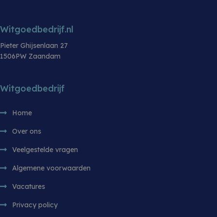
website te 
10 kg
sbjs_session
.witgoedbedrijf.nl
29 minuten 55
Deze cooki
TOERENTAL
1400
seconden
gebruikt o
Witgoedbedrijf.nl
gebruikersa
MERK
Inventum
sessies te
prestaties 
Pieter Ghijsenlaan 27
bruikbaarh
website te 
1506PW Zaandam
zodat u ku
hoe bezoe
met de web
Witgoedbedrijf
Home
Over ons
Veelgestelde vragen
Algemene voorwaarden
Vacatures
Privacy policy