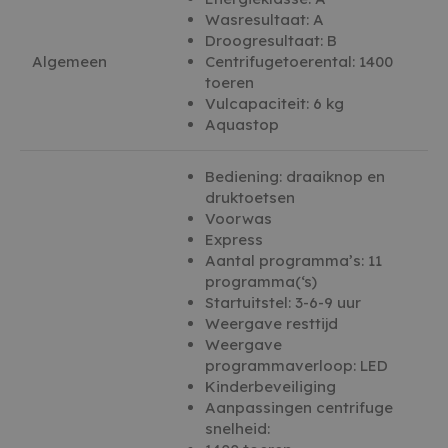
zonder de strikt noodzakelijke cookies.
Wasresultaat: A
AANBIEDER /
Droogresultaat: B
NAAM
VERVALDATUM
OMSCHR
DOMEIN
Algemeen
Centrifugetoerental: 1400
_GRECAPTCHA
5 maanden 4
Google 
Google LLC
toeren
weken
plaatst 
www.google.com
Vulcapaciteit: 6 kg
noodzake
(_GRECA
Aquastop
wanneer
uitgevoe
op de ri
Bediening: draaiknop en
CookieScriptConsent
4 weken 2
Deze co
CookieScript
druktoetsen
dagen
gebruikt
witgoedbedrijf.nl
Voorwas
Cookie-S
service 
Express
cookiev
Aantal programma’s: 11
bezoeker
onthoud
programma(‘s)
banner 
Startuitstel: 3-6-9 uur
Script.c
noodzake
Google Privacy Policy
Weergave resttijd
te werke
Weergave
cf_clearance
1 jaar
Deze co
Cloudflare, Inc.
programmaverloop: LED
gebruikt
.witgoedbedrijf.nl
Kinderbeveiliging
CloudFla
vertrou
Aanpassingen centrifuge
te identi
snelheid:
beveilig
op basis