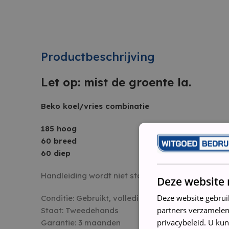
Productbeschrijving
Let op: mist de groente la.
Beko koel/vries combinatie
185 hoog
60 breed
60 diep
Handleiding wordt niet standaard meegeleverd
Deze website 
Deze website gebrui
Conditie: Gebruikt, volledig nagelopen, gerevisee
partners verzamelen
Staat: Tweedehands
privacybeleid. U kun
Garantie: 3 maanden