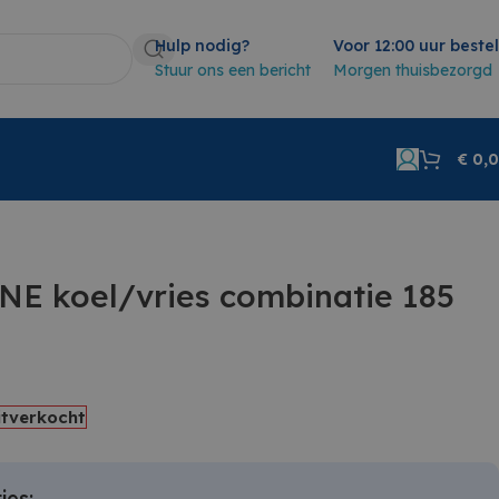
Hulp nodig?
Voor 12:00 uur beste
Stuur ons een bericht
Morgen thuisbezorgd
€
0,
E koel/vries combinatie 185
itverkocht
ies: