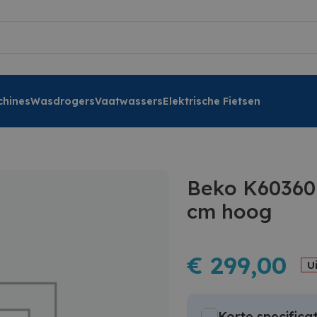
hines
Wasdrogers
Vaatwassers
Elektrische Fietsen
Beko K60360N
cm hoog
€
299,00
U
Korte specificat