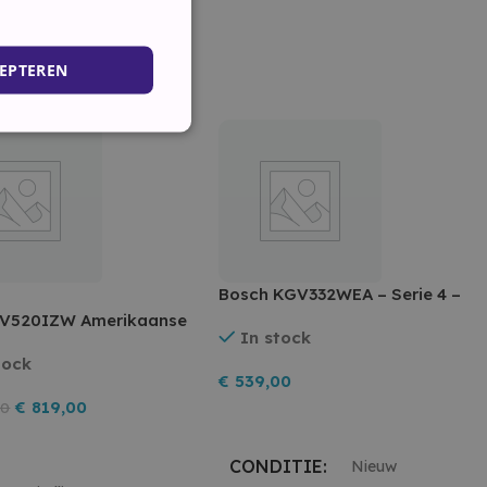
EPTEREN
ing en accountbeheer. De
Bosch KGV332WEA – Serie 4 –
cookie (_GRECAPTCHA)
Koel-vriescombinatie – Wit
i KV520IZW Amerikaanse
 de risicoanalyse.
In stock
t zwart rvs 90 cm
tock
ript.com-service om de
et ijs en
. De cookie-banner van
€
539,00
ispenser
e werken.
€
819,00
00
Toevoegen Aan Winkelwagen
e-service om vertrouwd
gsbeperkingen op basis
egen Aan Winkelwagen
et is essentieel voor
CONDITIE
Nieuw
site functies en in het
ezoekers.