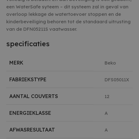
een WaterSafe syteem – dit systeem zal in geval van
overloop lekkage de watertoevoer stoppen en de
kinderbeveiliging behoren tot de standaard uitrusting
van de DFN05211S vaatwasser.
specificaties
MERK
Beko
FABRIEKSTYPE
DFS05011X
AANTAL COUVERTS
12
ENERGIEKLASSE
A
AFWASRESULTAAT
A