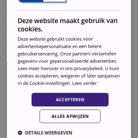
GLANSINDICATOR
Deze website maakt gebruik van
MATERIAAL KUIP
RVS
cookies.
Deze website gebruikt cookies voor
SOORT BESTEKVOORZIENING
Korf
advertentiepersonalisatie en een betere
gebruikerservaring. Onze partners verzamelen
FLEXIBELE INDELING
gegevens voor gepersonaliseerde advertenties.
Lees meer hierover in ons privacybeleid. U kunt
cookies accepteren, weigeren of later aanpassen
MAX.
70
REINIGINGSTEMPERATUUR (°C)
in de Cookie-instellingen.
Lees verder
OVERLOOPBEVEILIGING
ACCEPTEREN
WARMWATERAANSLUITING
ALLES AFWIJZEN
AQUASTOP
DETAILS WEERGEVEN