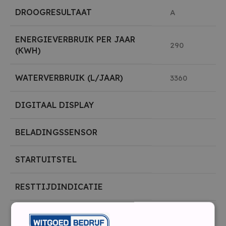
DROOGRESULTAAT
A
ENERGIEVERBRUIK PER JAAR
290
(KWH)
WATERVERBRUIK (L/JAAR)
3360
DIGITAAL DISPLAY
BELADINGSSENSOR
STARTUITSTEL
RESTTIJDINDICATIE
ZOUTINDICATOR