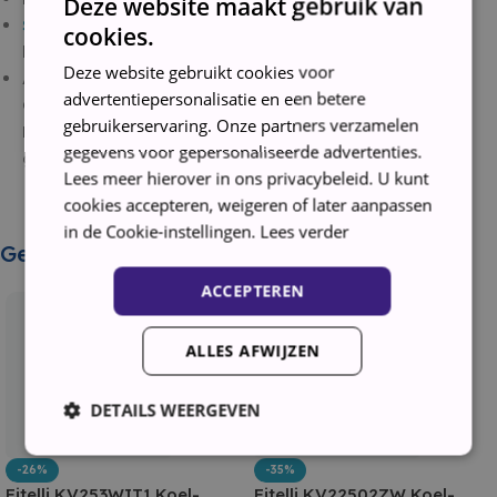
Deze website maakt gebruik van
Speciale lade
om groenten en fruit georganiseerd te
cookies.
houden
Deze website gebruikt cookies voor
Afmetingen (cm) – H177.5 x B54 x D54.5
advertentiepersonalisatie en een betere
Garantie: 6 Maanden
gebruikerservaring. Onze partners verzamelen
B-keus: 14 dagen retour, deukje/krasje , kan
gegevens voor gepersonaliseerde advertenties.
gebruikerssporen bevatten
Lees meer hierover in ons privacybeleid. U kunt
cookies accepteren, weigeren of later aanpassen
in de Cookie-instellingen.
Lees verder
Gerelateerde producten
ACCEPTEREN
ALLES AFWIJZEN
DETAILS WEERGEVEN
-26%
-35%
Fitelli KV253WIT1 Koel-
Fitelli KV22502ZW Koel-